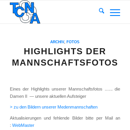
ARCHIV
,
FOTOS
HIGHLIGHTS DER
MANNSCHAFTSFOTOS
Eines der High­lights unse­rer Mann­schafts­fo­tos .….. die
Damen II — unse­re aktu­el­len Auf­stei­ger
> zu den Bil­dern unse­rer Meden­mann­schaf­ten
Aktua­li­sie­run­gen und feh­len­de Bil­der bit­te per Mail an
:
Web­Mas­ter