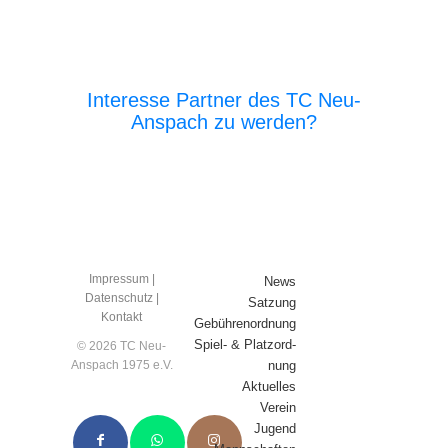
Interesse Partner des TC Neu-
Anspach zu werden?
E‑Mail an den Vor­stand
Impres­sum
|
News
Daten­schutz
|
Sat­zung
Kon­takt
Gebüh­ren­ord­nung
Spiel- & Platz­ord­
© 2026 TC Neu-
nung
Anspach 1975 e.V.
Aktu­el­les
Ver­ein
Jugend