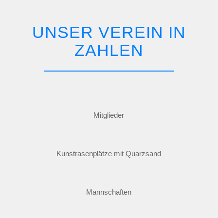
UNSER VEREIN IN
ZAHLEN
Mit­glie­der
Kunst­ra­sen­plät­ze mit Quarz­sand
Mann­schaf­ten