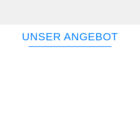
UNSER ANGEBOT
Natür­lich steht beim TCNA auch der Wett­kampf im Vor­der­grund.
Mit sei­nen Meden­mann­schaf­ten in fast allen Alters­klas­sen und
ver­schie­dens­ten Spiel­klas­sen bie­tet der Ver­ein ein opti­ma­les
Ange­bot für alle, die im Ten­nis nach Höhe­rem stre­ben. Wer nur