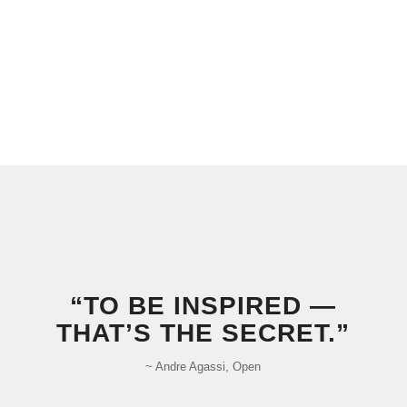
“TO BE INSPIRED —
THAT’S THE SECRET.”
~ And­re Agas­si, Open