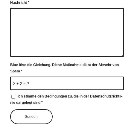
Nach­richt
*
Bit­te löse die Glei­chung. Die­se Maß­nah­me dient der Abwehr von
Spam
*
2 + 2 = ?
Ich stim­me den Bedin­gun­gen zu, die in der Daten­schutz­richt­li­
nie dar­ge­legt sind
*