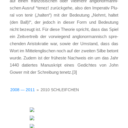
auf einen fran­zö­si­schen oder viel­mehr anglo­nor­man­ni­
schen Aus­ruf *tenez! zurück­ge­he, also den Impe­ra­tiv Plu­
ral von tenir („hal­ten“) mit der Bedeu­tung „Nehmt, hal­tet
(den Ball)!“, der jedoch in die­ser Form und Bedeu­tung
nicht bezeugt ist. Für die­se Theo­rie spricht, dass das Spiel
ein Zeit­ver­treib der vor­wie­gend anglo­nor­man­nisch spre­
chen­den Aris­to­kra­tie war, sowie der Umstand, dass das
Wort im Mit­tel­eng­li­schen noch auf der zwei­ten Sil­be betont
wur­de. Zudem ist der frü­hes­te Nach­weis ein um das Jahr
1440 datier­tes Manu­skript eines Gedich­tes von John
Gower mit der Schrei­bung tenetz.[3]
2008 — 2011
»
2010 SCHLEIF­CHEN