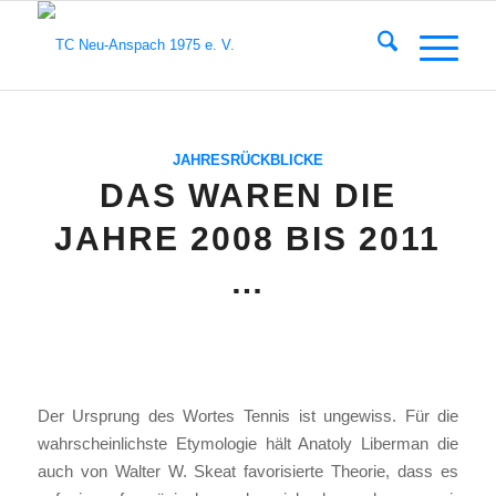
JAHRESRÜCKBLICKE
DAS WAREN DIE
JAHRE 2008 BIS 2011
…
Der Ursprung des Wor­tes Ten­nis ist unge­wiss. Für die
wahr­schein­lichs­te Ety­mo­lo­gie hält Ana­to­ly Liber­man die
auch von Wal­ter W. Skeat favo­ri­sier­te Theo­rie, dass es