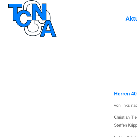
Akt
Her­ren 40
von links na
Chris­ti­an Ti
Stef­fen Kripp