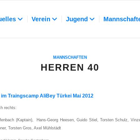
uelles
Verein
Jugend
Mannschaft
MANNSCHAFTEN
HERREN 40
 im Traings­camp Ali­Bey Tür­kei Mai 2012
ch rechts:
e­fen­bach (Kap­tain), H
ans-Georg Heesen,
Gui­do Stiel,
Tors­ten Schulz,
Vin­z
­ner,
Tors­ten Gros,
Axel Mühl­städt