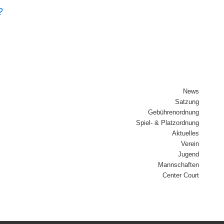
?
News
Sat­zung
Gebüh­ren­ord­nung
Spiel- & Platz­ord­nung
Aktu­el­les
Ver­ein
Jugend
Mann­schaf­ten
Cen­ter Court