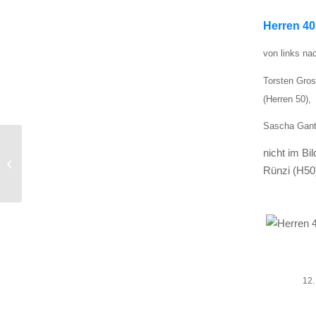
Her­ren 40
von links na
Tors­ten Gros 
(Her­ren 50),
Sascha Gan­te
nicht im Bi
Herren 30
Rün­zi (H50
12