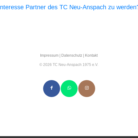
Interesse Partner des TC Neu-Anspach zu werden
E‑Mail an den Vor­stand
Impres­sum
|
Daten­schutz
|
Kon­takt
© 2026 TC Neu-Anspach 1975 e.V.