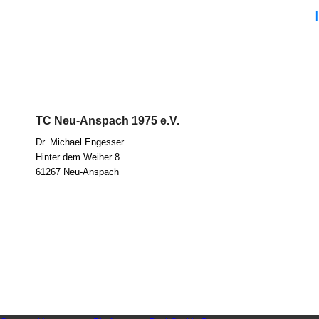
TC Neu-Anspach 1975 e.V.
Dr. Micha­el Eng­es­ser
Hin­ter dem Wei­her 8
61267 Neu-Anspach