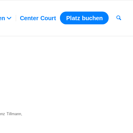
en
Center Court
Platz buchen
enz Till­mann,