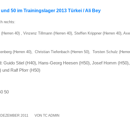
 und 50 im Trai­nings­la­ger 2013 Tür­kei / Ali Bey
ch rechts:
(Her­ren 40) , Vin­zenz Till­mann (Her­ren 40), Stef­fen Kripp­ner (Her­ren 40), Axe
n­berg (Her­ren 40), Chris­ti­an Tie­fen­bach (Her­ren 50), Tors­ten Schulz (Her­re
ld: Gui­do Stiel (H40), Hans-Georg Heesen (H50), Josef Homm (H50),
) und Ralf Pforr (H50)
. DEZEMBER 2011
/
VON
TC ADMIN