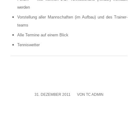
wer­den
Vor­stel­lung aller Mann­schaf­ten (im Auf­bau) und des Trai­ner­
teams
Alle Ter­mi­ne auf einem Blick
Ten­nis­wet­ter
31. DEZEMBER 2011
/
VON
TC ADMIN