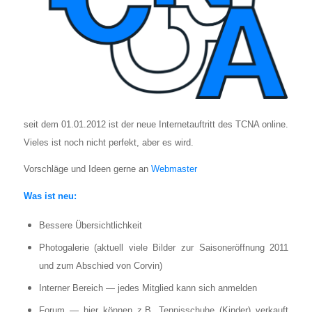
seit dem 01.01.2012 ist der neue Inter­net­auf­tritt des TCNA online.
Vie­les ist noch nicht per­fekt, aber es wird.
Vor­schlä­ge und Ideen ger­ne an
Web­mas­ter
Was ist neu:
Bes­se­re Über­sicht­lich­keit
Pho­to­ga­le­rie (aktu­ell vie­le Bil­der zur Sai­son­er­öff­nung 2011
und zum Abschied von Cor­vin)
Inter­ner Bereich — jedes Mit­glied kann sich anmel­den
Forum — hier kön­nen z.B. Ten­nis­schu­he (Kin­der) ver­kauft