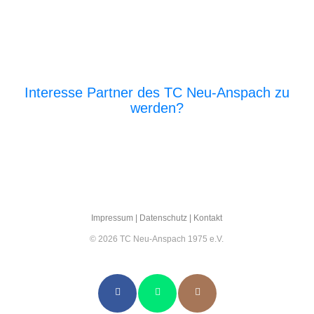
Interesse Partner des TC Neu-Anspach zu
werden?
E‑Mail an den Vor­stand
Impres­sum
|
Daten­schutz
|
Kon­takt
© 2026 TC Neu-Anspach 1975 e.V.