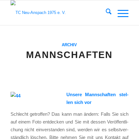
ARCHIV
MANNSCHAFTEN
Unse­re Mann­schaf­ten stel­
len sich vor
Schlecht getrof­fen? Das kann man ändern: Falls Sie sich
auf einem Foto ent­de­cken und Sie mit des­sen Ver­öf­fent­li­
chung nicht ein­ver­stan­den sind, wer­den wir es selbst­ver­
ständ­lich löschen. Bit­te neh­men Sie mit uns Kon­takt auf