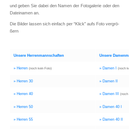
und geben Sie dabei den Namen der Foto­ga­le­rie oder den
Datei­na­men an.
Die Bil­der las­sen sich ein­fach per “Klick” aufs Foto ver­grö­
ßern
Unse­re Her­ren­mann­schaf­ten
Unse­re Damen­ma
» Her­ren
» Damen I
(noch kein Foto)
(noch k
» Her­ren 30
» Damen II
» Her­ren 40
» Damen III
(noch 
» Her­ren 50
» Damen 40 I
» Her­ren 55
» Damen 40 II