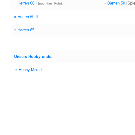
» Her­ren 60 I
» Damen 50
(Spiel
(noch kein Foto)
» Her­ren 60 II
» Her­ren 65
Unse­re Hob­by­run­de:
» Hob­by Mixed