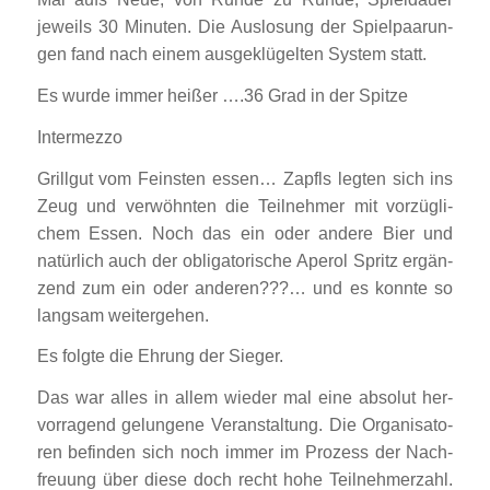
jeweils 30 Minu­ten. Die Aus­lo­sung der Spiel­paa­run­
gen fand nach einem aus­ge­klü­gel­ten Sys­tem statt.
Es wur­de immer hei­ßer ….36 Grad in der Spit­ze
Inter­mez­zo
Grill­gut vom Feins­ten essen… Zapf­ls leg­ten sich ins
Zeug und ver­wöhn­ten die Teil­neh­mer mit vor­züg­li­
chem Essen. Noch das ein oder ande­re Bier und
natür­lich auch der obli­ga­to­ri­sche Ape­rol Spritz ergän­
zend zum ein oder ande­ren???… und es konn­te so
lang­sam wei­ter­ge­hen.
Es folg­te die Ehrung der Sie­ger.
Das war alles in allem wie­der mal eine abso­lut her­
vor­ra­gend gelun­ge­ne Ver­an­stal­tung. Die Orga­ni­sa­to­
ren befin­den sich noch immer im Pro­zess der Nach­
freu­ung über die­se doch recht hohe Teil­neh­mer­zahl.