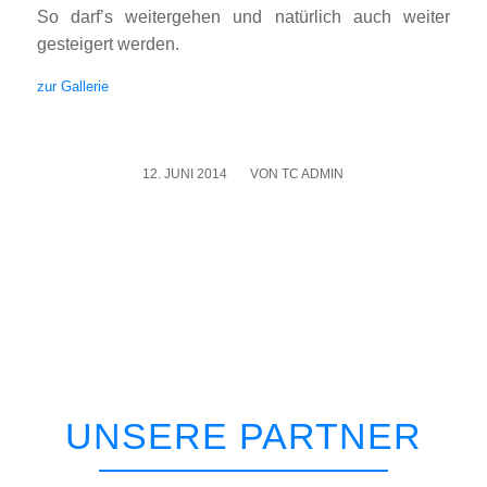
So darf’s wei­ter­ge­hen und natür­lich auch wei­ter
gestei­gert wer­den.
zur Gal­le­rie
12. JUNI 2014
/
VON
TC ADMIN
UNSERE PARTNER