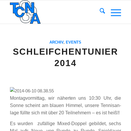
ARCHIV
,
EVENTS
SCHLEIFCHENTUNIER
2014
Mon­tag­vor­mit­tag, wir näher­ten uns 10:30 Uhr, die
Son­ne scheint am blau­en Him­mel, unse­re Ten­nis­an­
la­ge füll­te sich mit über 20 Teil­neh­mern – es ist heiß!!
Es wur­den zufäl­li­ge Mixed-Dop­pel gebil­det, sechs
Mal aufs Neue, von Run­de zu Run­de, Spiel­dau­er