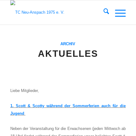
ARCHIV
AKTUELLES
Lie­be Mit­glie­der,
1. Scott & Scot­ty wäh­rend der Som­mer­fe­ri­en auch für die
Jugend
Neben der Ver­an­stal­tung für die Erwach­se­nen (jeden Mitt­woch ab