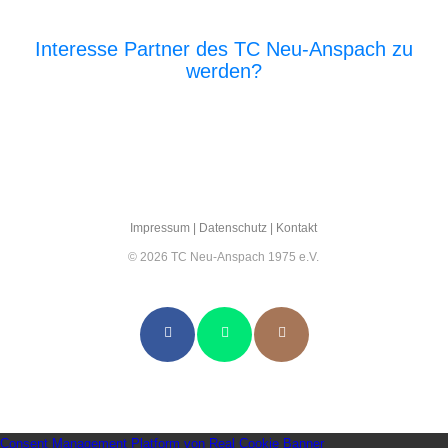
Interesse Partner des TC Neu-Anspach zu
werden?
E‑Mail an den Vor­stand
Impres­sum
|
Daten­schutz
|
Kon­takt
© 2026 TC Neu-Anspach 1975 e.V.
Consent Management Platform von Real Cookie Banner