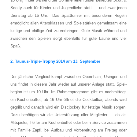
18 Uhr) fin­det wäh­rend der Som­mer­fe­ri­en unser belieb­tes Scott &
Scot­ty auch für Kin­der und Jugend­li­che statt — und zwar jeden
Diens­tag ab 16 Uhr. Das Spaß­tur­nier mit beson­de­ren Regeln
ermög­licht allen Alters­klas­sen und Spiel­stär­ken gemein­sam eine
lus­ti­ge und chil­li­ge Zeit zu ver­brin­gen. Gute Musik wäh­rend und
zwi­schen den Spie­len sorgt eben­falls für gute Lau­ne und viel
Spaß.
2. Tau­nus-Tri­ple-Tro­phy 2014 am 13. Sep­tem­ber
Der jähr­li­che Ver­gleich­kampf zwi­schen Obern­hain, Usin­gen und
uns fin­det in die­sem Jahr wie­der auf unse­rer Anla­ge statt. Spiel­
be­ginn ist um 10 Uhr. Im Rah­men­pro­gramm gibt es nach­mit­tags
ein Kuchen­buf­fet, ab 16 Uhr öff­net die Cock­tail­bar, abends wird
gegrillt und danach wird ein Disc­jo­ckey für fet­zi­ge Musik sor­gen.
Dazu benö­ti­gen wir die Unter­stüt­zung aller Mit­glie­der — ob als
Mit­spie­ler, Hel­fer am Kuchen­buf­fet oder beim Ser­vice zusam­men
mit Fami­lie Zapfl, bei Auf­bau und Vor­be­rei­tung am Frei­tag oder