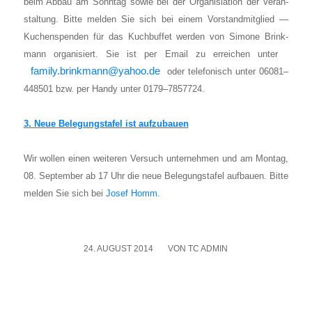
beim Abbau am Sonn­tag sowie bei der Orga­nisia­ti­on der Ver­an­
stal­tung. Bit­te mel­den Sie sich bei einem Vor­stand­mit­glied —
Kuchen­spen­den für das Kuch­buf­fet wer­den von Simo­ne Brink­
mann orga­ni­siert. Sie ist per Email zu errei­chen unter
family.brinkmann@yahoo.de
oder tele­fo­nisch unter 06081–
448501 bzw. per Han­dy unter 0179–7857724.
3. Neue Bele­gungs­ta­fel ist auf­zu­bau­en
Wir wol­len einen wei­te­ren Ver­such unter­neh­men und am Mon­tag,
08. Sep­tem­ber ab 17 Uhr die neue Bele­gungs­ta­fel auf­bau­en. Bit­te
mel­den Sie sich bei
Josef Homm
.
24. AUGUST 2014
/
VON
TC ADMIN