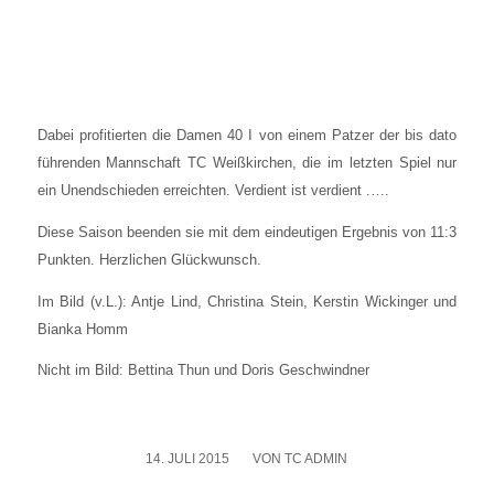
Dabei pro­fi­tier­ten die Damen 40 I von einem Pat­zer der bis dato
füh­ren­den Mann­schaft TC Weiß­kir­chen, die im letz­ten Spiel nur
ein Unend­schie­den erreich­ten. Ver­dient ist ver­dient .….
Die­se Sai­son been­den sie mit dem ein­deu­ti­gen Ergeb­nis von 11:3
Punk­ten. Herz­li­chen Glück­wunsch.
Im Bild (v.L.): Ant­je Lind, Chris­ti­na Stein, Kers­tin Wickin­ger und
Bian­ka Homm
Nicht im Bild: Bet­ti­na Thun und Doris Geschwind­ner
14. JULI 2015
/
VON
TC ADMIN