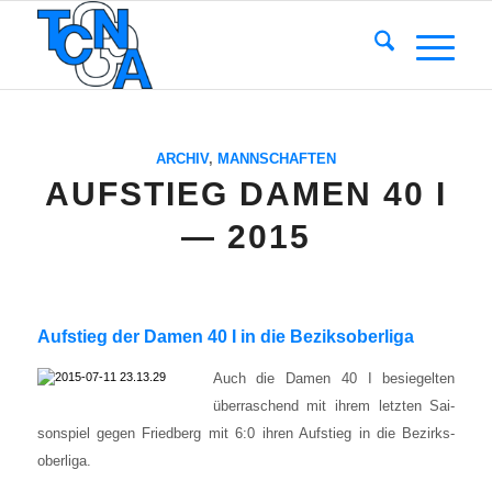
ARCHIV
,
MANNSCHAFTEN
AUFSTIEG DAMEN 40 I
— 2015
Auf­stieg der Damen 40 I in die Beziks­ober­li­ga
Auch die Damen 40 I besie­gel­ten
über­ra­schend mit ihrem letz­ten Sai­
son­spiel gegen Fried­berg mit 6:0 ihren Auf­stieg in die Bezirks­
ober­li­ga.