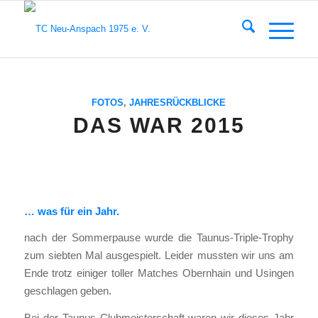
FOTOS
,
JAHRESRÜCKBLICKE
DAS WAR 2015
… was für ein Jahr.
nach der Som­mer­pau­se wur­de die Tau­nus-Tri­ple-Tro­phy
zum sieb­ten Mal aus­ge­spielt. Lei­der muss­ten wir uns am
Ende trotz eini­ger tol­ler Matches Obern­hain und Usin­gen
geschla­gen geben.
Bei der Tau­nus Club­meis­ter­schaft waren wir die­ses Jahr