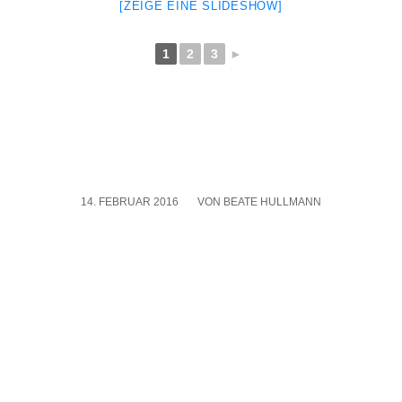
[ZEI­GE EINE SLIDE­SHOW]
1
2
3
►
14. FEBRUAR 2016
/
VON
BEATE HULLMANN