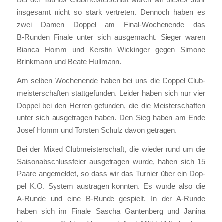
ins­ge­samt nicht so stark ver­tre­ten. Den­noch haben es
zwei Damen Dop­pel am Final-Wochen­en­de das
B‑Runden Fina­le unter sich aus­ge­macht. Sie­ger waren
Bian­ca Homm und Kers­tin Wickin­ger gegen Simo­ne
Brink­mann und Bea­te Hull­mann.
Am sel­ben Wochen­en­de haben bei uns die Dop­pel Club­
meis­ter­schaf­ten statt­ge­fun­den. Lei­der haben sich nur vier
Dop­pel bei den Her­ren gefun­den, die die Meis­ter­schaf­ten
unter sich aus­ge­tra­gen haben. Den Sieg haben am Ende
Josef Homm und Tors­ten Schulz davon getra­gen.
Bei der Mixed Club­meis­ter­schaft, die wie­der rund um die
Sai­son­ab­schluss­fei­er aus­ge­tra­gen wur­de, haben sich 15
Paa­re ange­mel­det, so dass wir das Tur­nier über ein Dop­
pel K.O. Sys­tem aus­tra­gen konn­ten. Es wur­de also die
A‑Runde und eine B‑Runde gespielt. In der A‑Runde
haben sich im Fina­le Sascha Gan­ten­berg und Jani­na