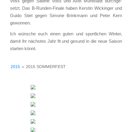
Voss gegen Sabi­ne Voss und Axel Mühl­städt durch­ge­
setzt. Das B‑Run­den-Fina­le haben Kers­tin Wickin­ger und
Gui­do Stiel gegen Simo­ne Brink­mann und Peter Kern
gewon­nen.
Ich wün­sche euch einen guten und sport­li­chen Win­ter,
damit ihr nächs­tes Jahr fit und gesund in die neue Sai­son
star­ten könnt.
2015
»
2015 SOM­MER­FEST