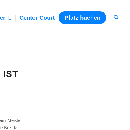
ten
Center Court
Platz buchen
—
 IST
im Meis­ter
e Bezirks­li­