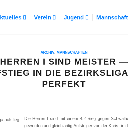
ktuelles
Verein
Jugend
Mannschaf
ARCHIV
,
MANNSCHAFTEN
HERREN I SIND MEISTER 
STIEG IN DIE BEZIRKSLIGA
PERFEKT
Die Her­ren I sind mit einem 4:2 Sieg gegen Schwal­he
gewor­den und gleich­zei­tig Auf­stei­ger von der Kreis- in di