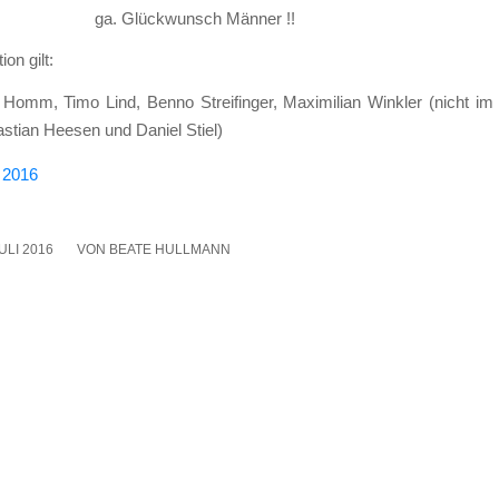
ga. Glück­wunsch Män­ner !!
i­on gilt:
­an Homm, Timo Lind, Ben­no Strei­fin­ger, Maxi­mi­li­an Wink­ler (nicht im
as­ti­an Heesen und Dani­el Stiel)
JULI 2016
VON
BEATE HULLMANN