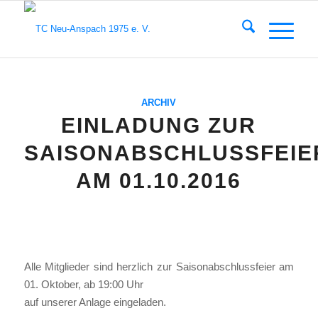
ARCHIV
EINLADUNG ZUR
SAISONABSCHLUSSFEIE
AM 01.10.2016
Alle Mit­glie­der sind herz­lich zur Sai­son­ab­schluss­fei­er am
01. Okto­ber, ab 19:00 Uhr
auf unse­rer Anla­ge ein­ge­la­den.