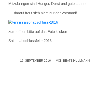
Mit­zu­brin­gen sind Hun­ger, Durst und gute Lau­ne
… dar­auf freut sich nicht nur der Vor­stand!
zum öff­nen bit­te auf das Foto kli­cken
Sai­son­ab­schluss­fei­er 2016
16. SEPTEMBER 2016
/
VON
BEATE HULLMANN