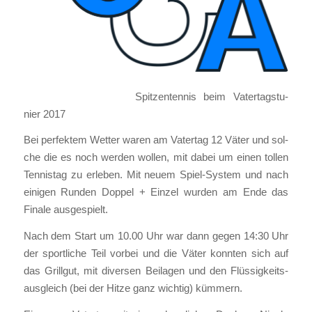
Spit­zen­ten­nis beim Vater­tags­tu­
nier 2017
Bei per­fek­tem Wet­ter waren am Vater­tag 12 Väter und sol­
che die es noch wer­den wol­len, mit dabei um einen tol­len
Ten­nis­tag zu erle­ben. Mit neu­em Spiel-Sys­tem und nach
eini­gen Run­den Dop­pel + Ein­zel wur­den am Ende das
Fina­le aus­ge­spielt.
Nach dem Start um 10.00 Uhr war dann gegen 14:30 Uhr
der sport­li­che Teil vor­bei und die Väter konn­ten sich auf
das Grill­gut, mit diver­sen Bei­la­gen und den Flüs­sig­keits­
aus­gleich (bei der Hit­ze ganz wich­tig) küm­mern.