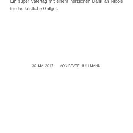
Ein super Vater­tag mit einem herz­li­chen Dank an Nico­le
für das köst­li­che Grill­gut.
30. MAI 2017
/
VON
BEATE HULLMANN