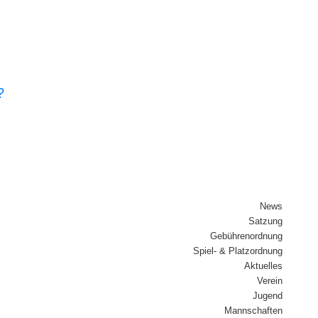
?
News
Sat­zung
Gebüh­ren­ord­nung
Spiel- & Platz­ord­nung
Aktu­el­les
Ver­ein
Jugend
Mann­schaf­ten