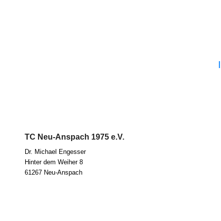
TC Neu-Anspach 1975 e.V.
Dr. Micha­el Eng­es­ser
Hin­ter dem Wei­her 8
61267 Neu-Anspach