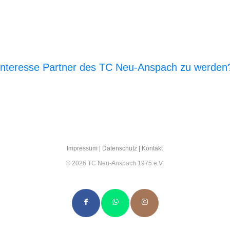
Interesse Partner des TC Neu-Anspach zu werden
E‑Mail an den Vor­stand
Impres­sum
|
Daten­schutz
|
Kon­takt
© 2026 TC Neu-Anspach 1975 e.V.