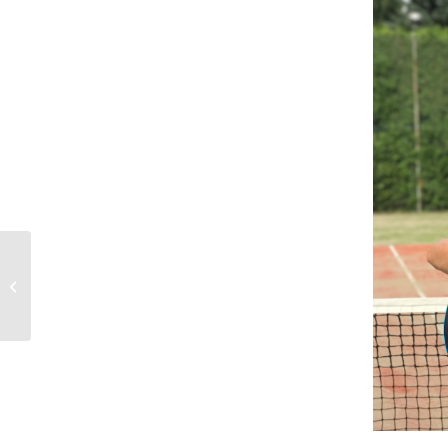
Update: Nächster
Cocktailsonntag im TC
am 27.08 ab 17:00 Uhr