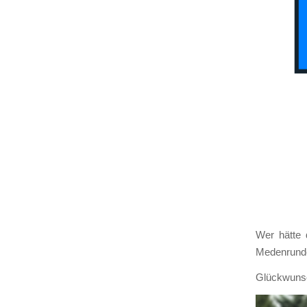
Wer hät­te 
Meden­run­de
Glück­wuns