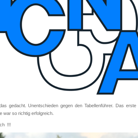
das gedacht. Unent­schie­den gegen den Tabel­len­füh­rer. Das ers­te
 war so rich­tig erfolg­reich.
ch !!!