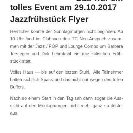
tolles Event am 29.10.2017
Jazzfrühstück Flyer
Herr­li­cher konn­te der Sonn­tag­mor­gen nicht begin­nen: Ab
10 Uhr fand im Club­haus des TC Neu-Anspach zusam­
men mit der Jazz / POP und Lounge Com­bo um Bar­ba­ra
Ter­ste­gen und Dirk Lehm­kuhl ein musi­ka­li­schen Früh­
stück statt.
Vol­les Haus — bis auf den letz­ten Stuhl. Alle Teil­neh­mer
hat­ten sicht­lich Spass und das nicht nur wegen des tol­len
Buf­fets.
Nach so einem Start in den Tag sah dann sogar die Aus­
sicht auf den Mon­tag­mor­gen nicht mehr ganz so düs­ter
aus.