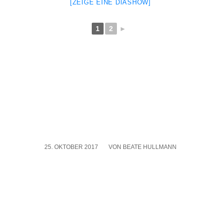
[ZEI­GE EINE DIA­SHOW]
1
2
►
25. OKTOBER 2017
/
VON
BEATE HULLMANN