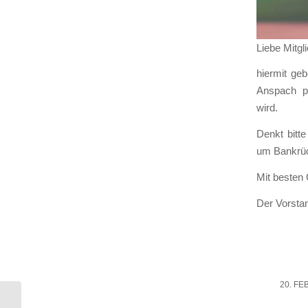
Lie­be Mit­gli
hier­mit geb
Anspach per
wird.
Denkt bit­te
um Bank­rück
Mit bes­ten
Der Vor­sta
20. FE