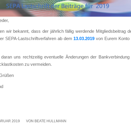
e­der,
en wir bekannt, dass der jähr­lich fäl­lig wer­den­de Mit­glieds­bei­tra
 SEPA-Last­schrift­ver­fah­ren ab dem
13.03.2019
von Eurem Kon­to e
 dar­an uns recht­zei­tig even­tu­el­le Ände­run­gen der Bank­ver­bin­dung mi
­last­kos­ten zu ver­mei­den.
 Grü­ßen
nd
BRUAR 2019
/
VON
BEATE HULLMANN