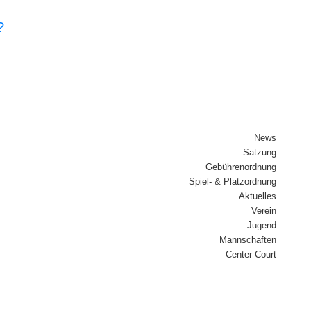
?
News
Sat­zung
Gebüh­ren­ord­nung
Spiel- & Platz­ord­nung
Aktu­el­les
Ver­ein
Jugend
Mann­schaf­ten
Cen­ter Court