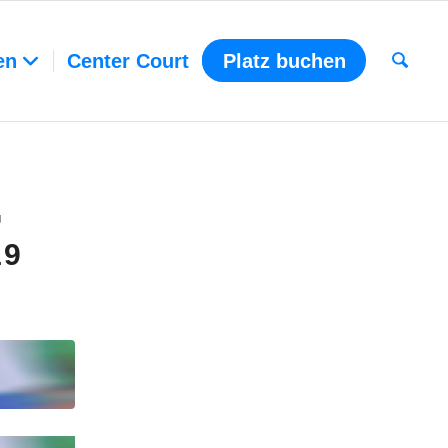
en
Center Court
Platz buchen
G
19