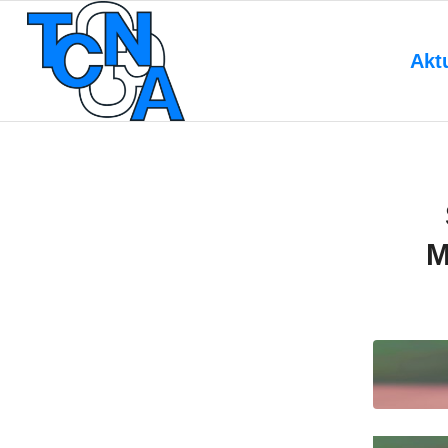
Akt
M