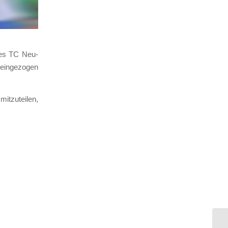
g des TC Neu-
in­ge­zo­gen
t­zu­tei­len,