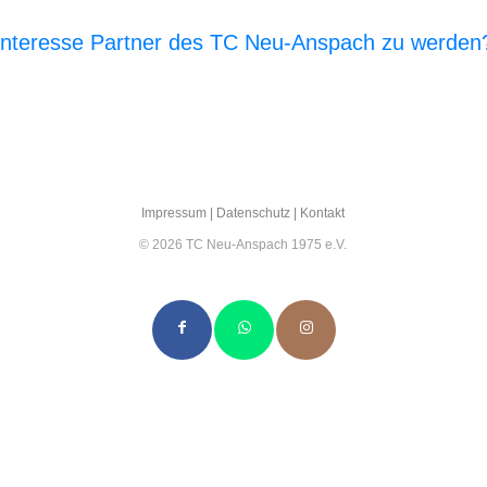
Interesse Partner des TC Neu-Anspach zu werden
E‑Mail an den Vor­stand
Impres­sum
|
Daten­schutz
|
Kon­takt
© 2026 TC Neu-Anspach 1975 e.V.