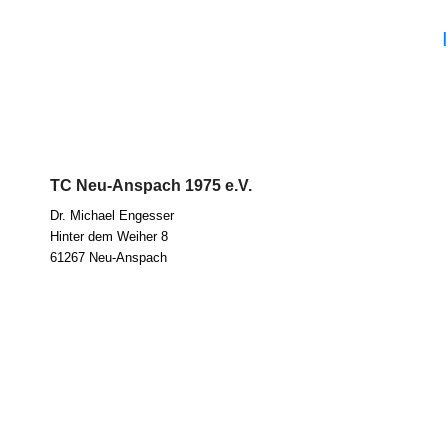
TC Neu-Anspach 1975 e.V.
Dr. Micha­el Eng­es­ser
Hin­ter dem Wei­her 8
61267 Neu-Anspach