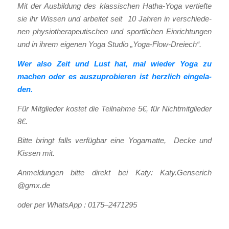
Mit der Aus­bil­dung des klas­si­schen Hatha-Yoga ver­tief­te
sie ihr Wis­sen und arbei­tet seit 10 Jah­ren in ver­schie­de­
nen phy­sio­the­ra­peu­ti­schen und sport­li­chen Ein­rich­tun­gen
und in ihrem eige­nen Yoga Stu­dio „Yoga-Flow-Drei­ech“.
Wer also Zeit und Lust hat, mal wie­der Yoga zu
machen oder es aus­zu­pro­bie­ren ist herz­lich ein­ge­la­
den.
Für Mit­glie­der kos­tet die Teil­nah­me 5€, für Nicht­mit­glie­der
8€.
Bit­te bringt falls ver­füg­bar eine Yoga­mat­te, Decke und
Kis­sen mit.
Anmel­dun­gen bit­te direkt bei Katy: Katy.Genserich
@gmx.de
oder per Whats­App : 0175–2471295