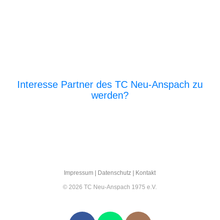
Interesse Partner des TC Neu-Anspach zu
werden?
E‑Mail an den Vor­stand
Impres­sum
|
Daten­schutz
|
Kon­takt
© 2026 TC Neu-Anspach 1975 e.V.