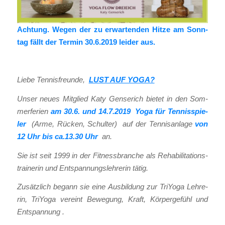
Ach­tung. Wegen der zu erwar­ten­den Hit­ze am Sonn­
tag fällt der Ter­min 30.6.2019 lei­der aus.
Lie­be Ten­nis­freun­de
,
LUST AUF YOGA?
Unser neu­es Mit­glied Katy Gen­se­rich bie­tet in den Som­
mer­fe­ri­en
am 30.6. und
14.7.2019 Yoga für Ten­nis­spie­
ler
(Arme, Rücken, Schul­ter) auf der Ten­nis­an­la­ge
von
12 Uhr bis ca.13.30 Uhr
an.
Sie ist seit 1999 in der Fit­ness­bran­che als Reha­bi­li­ta­ti­ons­
trai­ne­rin und Ent­span­nungs­leh­re­rin tätig.
Zusätz­lich begann sie eine Aus­bil­dung zur Tri­Yo­ga Leh­re­
rin, Tri­Yo­ga ver­eint Bewe­gung, Kraft, Kör­per­ge­fühl und
Ent­span­nung .