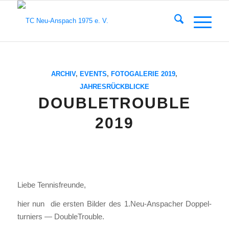
ARCHIV
,
EVENTS
,
FOTOGALERIE 2019
,
JAHRESRÜCKBLICKE
DOUBLETROUBLE
2019
Lie­be Ten­nis­freun­de,
hier nun die ers­ten Bil­der des 1.Neu-Anspacher Dop­pel­
tur­niers — Dou­ble­Trou­ble.