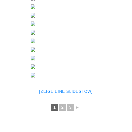
[ZEI­GE EINE SLIDE­SHOW]
1
2
3
►