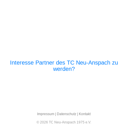
Interesse Partner des TC Neu-Anspach zu
werden?
E‑Mail an den Vor­stand
Impres­sum
|
Daten­schutz
|
Kon­takt
© 2026 TC Neu-Anspach 1975 e.V.