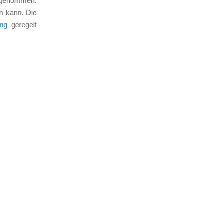
f­ge­nom­men.
en kann. Die
ung
gere­gelt