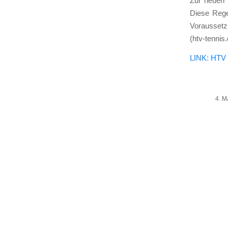
Zur neu­en W
Die­se Rege
Vor­aus­set­
(htv-tennis.
LINK: HTV W
4. 