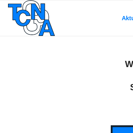
Akt
W