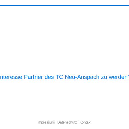
Interesse Partner des TC Neu-Anspach zu werden
E‑Mail an den Vor­stand
Impres­sum
|
Daten­schutz
|
Kon­takt