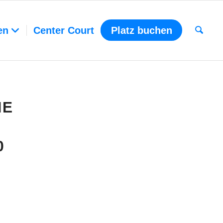
en
Center Court
Platz buchen
IE
0