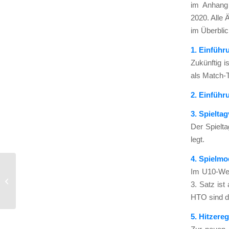
im Anhang f
2020. Alle Ä
im Über­blic
1. Ein­füh­
Zukünf­tig i
als Match-Ti
2. Ein­füh­
3. Spiel­ta
Der Spiel­t
legt.
4. Spiel­mo
Jede Menge Turniere
Im U10-Wett
für die Jugend —
3. Satz ist 
mitmachen ist angesagt
HTO sind die
5. Hit­ze­re