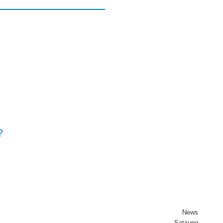
?
News
Sat­zung