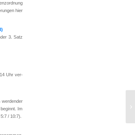
enz­ord­nung
­run­gen hier
3)
n­der 3. Satz
 14 Uhr ver­
 wer­den­der
2 beginnt. Im
5:7 / 10:7).