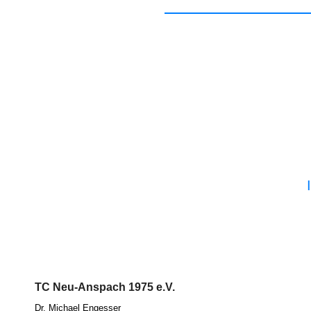
TC Neu-Anspach 1975 e.V.
Dr. Micha­el Eng­es­ser