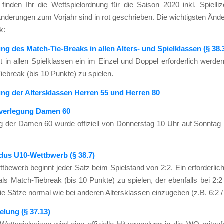
in­den Ihr die Wett­spiel­ord­nung für die Sai­son 2020 inkl. Spiel­li­z
nde­run­gen zum Vor­jahr sind in rot geschrie­ben. Die wich­tigs­ten Ände
k:
rung des Match-Tie-Breaks in allen Alters- und Spiel­klas­sen (§ 38.
st in allen Spiel­klas­sen ein im Ein­zel und Dop­pel erfor­der­lich wer­de
e­break (bis 10 Punk­te) zu spie­len.
rung der Alters­klas­sen Her­ren 55 und Her­ren 80
g­ver­le­gung Damen 60
ag der Damen 60 wur­de offi­zi­ell von Don­ners­tag 10 Uhr auf Sonn­tag
­dus U10-Wettb­werb (§ 38.7)
­be­werb beginnt jeder Satz beim Spiel­stand von 2:2. Ein erfor­der­lich
als Match-Tie­break (bis 10 Punk­te) zu spie­len, der eben­falls bei 2:
 Sät­ze nor­mal wie bei ande­ren Alters­klas­sen ein­zu­ge­ben (z.B. 6:2 / 
­ge­lung (§ 37.13)