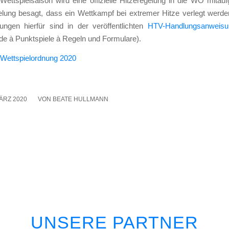
ett­spiel­sai­son wird eine offi­zi­el­le Hit­ze­re­ge­lung in die WO mit­au
­lung besagt, dass ein Wett­kampf bei extre­mer Hit­ze ver­legt wer­d
zun­gen hier­für sind in der ver­öf­fent­lich­ten
HTV-Hand­lungs­an­wei­s
de à Punkt­spie­le à Regeln und For­mu­la­re).
ett­spiel­ord­nung 2020
MÄRZ 2020
/
VON
BEATE HULLMANN
UNSERE PARTNER