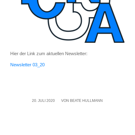
Hier der Link zum aktu­el­len News­let­ter:
News­let­ter 03_20
20. JULI 2020
/
VON
BEATE HULLMANN