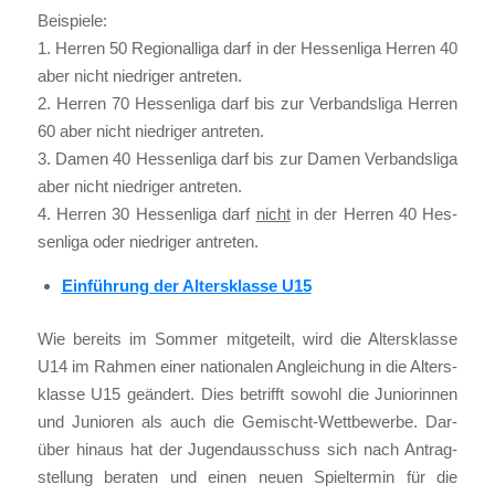
Bei­spie­le:
1. Her­ren 50 Regio­nal­li­ga darf in der Hes­sen­li­ga Her­ren 40
aber nicht nied­ri­ger antre­ten.
2. Her­ren 70 Hes­sen­li­ga darf bis zur Ver­bands­li­ga Her­ren
60 aber nicht nied­ri­ger antre­ten.
3. Damen 40 Hes­sen­li­ga darf bis zur Damen Ver­bands­li­ga
aber nicht nied­ri­ger antre­ten.
4. Her­ren 30 Hes­sen­li­ga darf
nicht
in der Her­ren 40 Hes­
sen­li­ga oder nied­ri­ger antre­ten.
Ein­füh­rung der Alters­klas­se U15
Wie bereits im Som­mer mit­ge­teilt, wird die Alters­klas­se
U14 im Rah­men einer natio­na­len Anglei­chung in die Alters­
klas­se U15 geän­dert. Dies betrifft sowohl die Junio­rin­nen
und Junio­ren als auch die Gemischt-Wett­be­wer­be. Dar­
über hin­aus hat der Jugend­aus­schuss sich nach Antrag­
stel­lung bera­ten und einen neu­en Spiel­ter­min für die