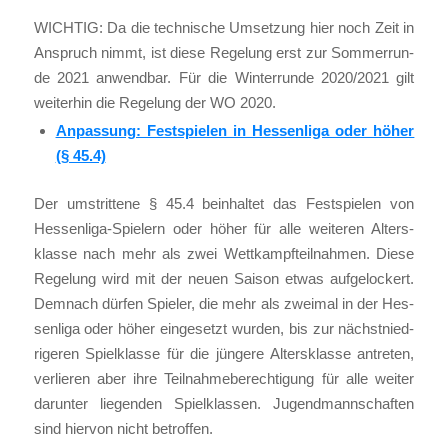
WICHTIG: Da die tech­ni­sche Umset­zung hier noch Zeit in
Anspruch nimmt, ist die­se Rege­lung erst zur Som­mer­run­
de 2021 anwend­bar. Für die Win­ter­run­de 2020/2021 gilt
wei­ter­hin die Rege­lung der WO 2020.
Anpas­sung: Fest­spie­len in Hes­sen­li­ga oder höher
(§ 45.4)
Der umstrit­te­ne § 45.4 beinhal­tet das Fest­spie­len von
Hes­sen­li­ga-Spie­lern oder höher für alle wei­te­ren Alters­
klas­se nach mehr als zwei Wett­kampf­teil­nah­men. Die­se
Rege­lung wird mit der neu­en Sai­son etwas auf­ge­lo­ckert.
Dem­nach dür­fen Spie­ler, die mehr als zwei­mal in der Hes­
sen­li­ga oder höher ein­ge­setzt wur­den, bis zur nächst­nied­
ri­ge­ren Spiel­klas­se für die jün­ge­re Alters­klas­se antre­ten,
ver­lie­ren aber ihre Teil­nah­me­be­rech­ti­gung für alle wei­ter
dar­un­ter lie­gen­den Spiel­klas­sen. Jugend­mann­schaf­ten
sind hier­von nicht betrof­fen.