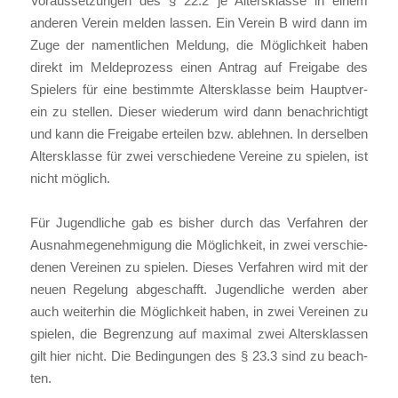
Vor­aus­set­zun­gen des § 22.2 je Alters­klas­se in einem
ande­ren Ver­ein mel­den las­sen. Ein Ver­ein B wird dann im
Zuge der nament­li­chen Mel­dung, die Mög­lich­keit haben
direkt im Mel­de­pro­zess einen Antrag auf Frei­ga­be des
Spie­lers für eine bestimm­te Alters­klas­se beim Haupt­ver­
ein zu stel­len. Die­ser wie­der­um wird dann benach­rich­tigt
und kann die Frei­ga­be ertei­len bzw. ableh­nen. In der­sel­ben
Alters­klas­se für zwei ver­schie­de­ne Ver­ei­ne zu spie­len, ist
nicht mög­lich.
Für Jugend­li­che gab es bis­her durch das Ver­fah­ren der
Aus­nah­me­ge­neh­mi­gung die Mög­lich­keit, in zwei ver­schie­
de­nen Ver­ei­nen zu spie­len. Die­ses Ver­fah­ren wird mit der
neu­en Rege­lung abge­schafft. Jugend­li­che wer­den aber
auch wei­ter­hin die Mög­lich­keit haben, in zwei Ver­ei­nen zu
spie­len, die Begren­zung auf maxi­mal zwei Alters­klas­sen
gilt hier nicht. Die Bedin­gun­gen des § 23.3 sind zu beach­
ten.