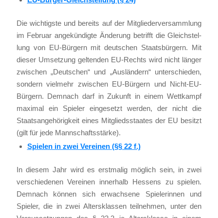
Die wich­tigs­te und bereits auf der Mit­glie­der­ver­samm­lung
im Febru­ar ange­kün­dig­te Ände­rung betrifft die Gleich­stel­
lung von EU-Bür­gern mit deut­schen Staats­bür­gern. Mit
die­ser Umset­zung gel­ten­den EU-Rechts wird nicht län­ger
zwi­schen „Deut­schen“ und „Aus­län­dern“ unter­schie­den,
son­dern viel­mehr zwi­schen EU-Bür­gern und Nicht-EU-
Bür­gern. Dem­nach darf in Zukunft in einem Wett­kampf
maxi­mal ein Spie­ler ein­ge­setzt wer­den, der nicht die
Staats­an­ge­hö­rig­keit eines Mit­glieds­staa­tes der EU besitzt
(gilt für jede Mann­schafts­stär­ke).
Spie­len in zwei Ver­ei­nen (§§ 22 f.)
In die­sem Jahr wird es erst­ma­lig mög­lich sein, in zwei
ver­schie­de­nen Ver­ei­nen inner­halb Hes­sens zu spie­len.
Dem­nach kön­nen sich erwach­se­ne Spie­le­rin­nen und
Spie­ler, die in zwei Alters­klas­sen teil­neh­men, unter den