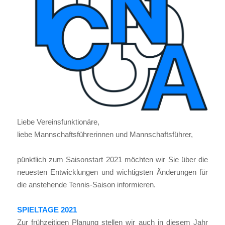
Lie­be Ver­eins­funk­tio­nä­re,
lie­be Mann­schafts­füh­re­rin­nen und Mann­schafts­füh­rer,
pünkt­lich zum Sai­son­start 2021 möch­ten wir Sie über die
neu­es­ten Ent­wick­lun­gen und wich­tigs­ten Ände­run­gen für
die anste­hen­de Ten­nis-Sai­son infor­mie­ren.
SPIELTAGE 2021
Zur früh­zei­ti­gen Pla­nung stel­len wir auch in die­sem Jahr