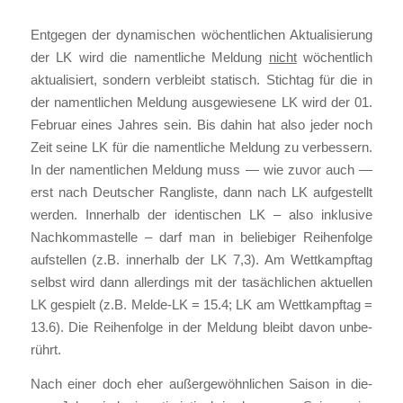
Ent­ge­gen der dyna­mi­schen wöchent­li­chen Aktua­li­sie­rung
der LK wird die nament­li­che Mel­dung
nicht
wöchent­lich
aktua­li­siert, son­dern ver­bleibt sta­tisch. Stich­tag für die in
der nament­li­chen Mel­dung aus­ge­wie­se­ne LK wird der 01.
Febru­ar eines Jah­res sein. Bis dahin hat also jeder noch
Zeit sei­ne LK für die nament­li­che Mel­dung zu ver­bes­sern.
In der nament­li­chen Mel­dung muss — wie zuvor auch —
erst nach Deut­scher Rang­lis­te, dann nach LK auf­ge­stellt
wer­den. Inner­halb der iden­ti­schen LK – also inklu­si­ve
Nach­kom­ma­stel­le – darf man in belie­bi­ger Rei­hen­fol­ge
auf­stel­len (z.B. inner­halb der LK 7,3). Am Wett­kampf­tag
selbst wird dann aller­dings mit der tasäch­li­chen aktu­el­len
LK gespielt (z.B. Mel­de-LK = 15.4; LK am Wett­kampf­tag =
13.6). Die Rei­hen­fol­ge in der Mel­dung bleibt davon unbe­
rührt.
Nach einer doch eher außer­ge­wöhn­li­chen Sai­son in die­