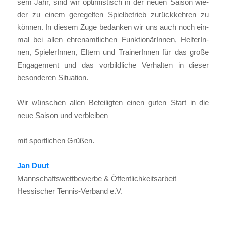
sem Jahr, sind wir opti­mis­tisch in der neu­en Sai­son wie­
der zu einem gere­gel­ten Spiel­be­trieb zurück­keh­ren zu
kön­nen. In die­sem Zuge bedan­ken wir uns auch noch ein­
mal bei allen ehren­amt­li­chen Funk­tio­nä­rIn­nen, Hel­fe­rIn­
nen, Spie­le­rIn­nen, Eltern und Trai­ne­rIn­nen für das gro­ße
Enga­ge­ment und das vor­bild­li­che Ver­hal­ten in die­ser
beson­de­ren Situa­ti­on.
Wir wün­schen allen Betei­lig­ten einen guten Start in die
neue Sai­son und ver­blei­ben
mit sport­li­chen Grü­ßen.
Jan Duut
Mann­schafts­wett­be­wer­be & Öffent­lich­keits­ar­beit
Hes­si­scher Ten­nis-Ver­band e.V.