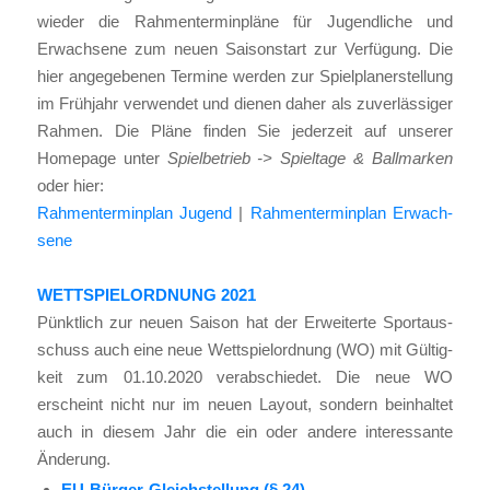
wie­der die Rah­men­ter­min­plä­ne für Jugend­li­che und
Erwach­se­ne zum neu­en Sai­son­start zur Ver­fü­gung. Die
hier ange­ge­be­nen Ter­mi­ne wer­den zur Spiel­plan­er­stel­lung
im Früh­jahr ver­wen­det und die­nen daher als zuver­läs­si­ger
Rah­men. Die Plä­ne fin­den Sie jeder­zeit auf unse­rer
Home­page unter
Spiel­be­trieb ->
Spiel­ta­ge & Ball­mar­ken
oder hier:
Rah­men­ter­min­plan Jugend
|
Rah­men­ter­min­plan Erwach­
se­ne
WETTSPIELORDNUNG 2021
Pünkt­lich zur neu­en Sai­son hat der Erwei­ter­te Sport­aus­
schuss auch eine neue Wett­spiel­ord­nung (WO) mit Gül­tig­
keit zum 01.10.2020 ver­ab­schie­det. Die neue WO
erscheint nicht nur im neu­en Lay­out, son­dern beinhal­tet
auch in die­sem Jahr die ein oder ande­re inter­es­san­te
Ände­rung.
EU-Bür­ger-Gleich­stel­lung (§ 24)