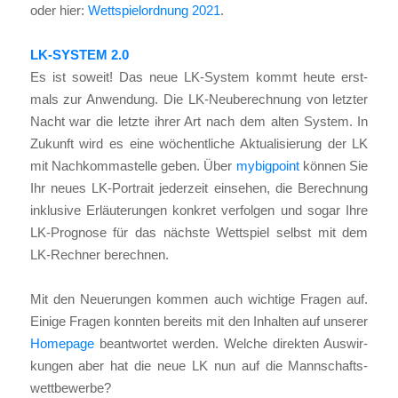
oder hier:
Wett­spiel­ord­nung 2021
.
LK-SYSTEM 2.0
Es ist soweit! Das neue LK-Sys­tem kommt heu­te erst­
mals zur Anwen­dung. Die LK-Neu­be­rech­nung von letz­ter
Nacht war die letz­te ihrer Art nach dem alten Sys­tem. In
Zukunft wird es eine wöchent­li­che Aktua­li­sie­rung der LK
mit Nach­kom­ma­stel­le geben. Über
mybig­point
kön­nen Sie
Ihr neu­es LK-Por­trait jeder­zeit ein­se­hen, die Berech­nung
inklu­si­ve Erläu­te­run­gen kon­kret ver­fol­gen und sogar Ihre
LK-Pro­gno­se für das nächs­te Wett­spiel selbst mit dem
LK-Rech­ner berech­nen.
Mit den Neue­run­gen kom­men auch wich­ti­ge Fra­gen auf.
Eini­ge Fra­gen konn­ten bereits mit den Inhal­ten auf unse­rer
Home­page
beant­wor­tet wer­den. Wel­che direk­ten Aus­wir­
kun­gen aber hat die neue LK nun auf die Mann­schafts­
wett­be­wer­be?