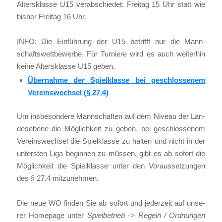
Alters­klas­se U15 ver­ab­schie­det: Frei­tag 15 Uhr statt wie
bis­her Frei­tag 16 Uhr.
INFO: Die Ein­füh­rung der U15 betrifft nur die Mann­
schafts­wett­be­wer­be. Für Tur­nie­re wird es auch wei­ter­hin
kei­ne Alters­klas­se U15 geben.
Über­nah­me der Spiel­klas­se bei geschlos­se­nem
Ver­eins­wech­sel (§ 27.4)
Um ins­be­son­de­re Mann­schaf­ten auf dem Niveau der Lan­
des­ebe­ne die Mög­lich­keit zu geben, bei geschlos­se­nem
Ver­eins­wech­sel die Spiel­klas­se zu hal­ten und nicht in der
unters­ten Liga begin­nen zu müs­sen, gibt es ab sofort die
Mög­lich­keit die Spiel­klas­se unter den Vor­aus­set­zun­gen
des § 27.4 mit­zu­neh­men.
Die neue WO fin­den Sie ab sofort und jeder­zeit auf unse­
rer Home­page unter
Spiel­be­trieb ->
Regeln / Ord­nun­gen