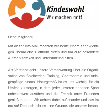
Lie­be Mit­glie­der,
Mit die­ser Info-Mail möch­ten wir heu­te einem sehr wich­ti­
gen The­ma eine Platt­form bie­ten und um eure beson­de­re
Auf­merk­sam­keit und Unter­stüt­zung bit­ten.
Als Vor­stand geht unse­re Ver­ant­wor­tung über die Orga­ni­
sa­ti­on von Spiel­be­trieb, Trai­ning, Gas­tro­no­mie und Anla­
gen­pfle­ge hin­aus. Natur­ge­mäß ist es uns wich­tig, für ein
Umfeld zu sor­gen, in dem jeder unse­ren schö­nen Sport
unbe­schwert aus­üben und die Frei­zeit unter Freun­den
genie­ßen kann. Wir ach­ten dabei auf­ein­an­der und das ist
gut so! Den­noch gibt es eine Grup­pe, die unse­rer beson­