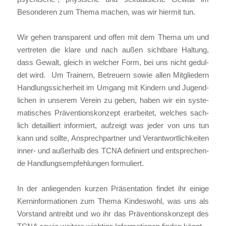
Beson­de­ren zum The­ma machen, was wir hier­mit tun.
Wir gehen trans­pa­rent und offen mit dem The­ma um und
ver­tre­ten die kla­re und nach außen sicht­ba­re Hal­tung,
dass Gewalt, gleich in wel­cher Form, bei uns nicht gedul­
det wird. Um Trai­nern, Betreu­ern sowie allen Mit­glie­dern
Hand­lungs­si­cher­heit im Umgang mit Kin­dern und Jugend­
li­chen in unse­rem Ver­ein zu geben, haben wir ein sys­te­
ma­ti­sches Prä­ven­ti­ons­kon­zept erar­bei­tet, wel­ches sach­
lich detail­liert infor­miert, auf­zeigt was jeder von uns tun
kann und soll­te, Ansprech­part­ner und Ver­ant­wort­lich­kei­ten
inner- und außer­halb des TCNA defi­niert und ent­spre­chen­
de Hand­lungs­emp­feh­lun­gen for­mu­liert.
In der anlie­gen­den kur­zen Prä­sen­ta­ti­on fin­det ihr eini­ge
Kern­in­for­ma­tio­nen zum The­ma Kin­des­wohl, was uns als
Vor­stand antreibt und wo ihr das Prä­ven­ti­ons­kon­zept des