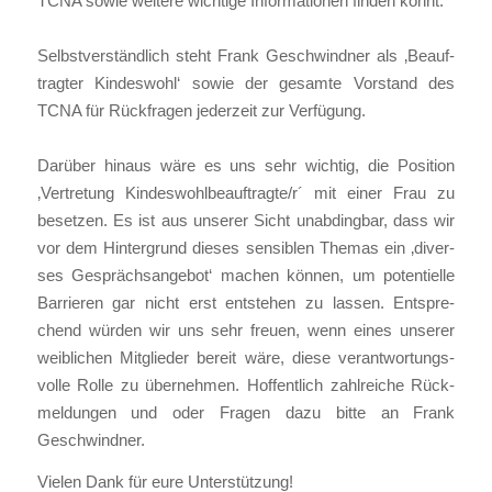
TCNA sowie wei­te­re wich­ti­ge Infor­ma­tio­nen fin­den könnt.
Selbst­ver­ständ­lich steht Frank Geschwind­ner als ‚Beauf­
trag­ter Kin­des­wohl‘ sowie der gesam­te Vor­stand des
TCNA für Rück­fra­gen jeder­zeit zur Ver­fü­gung.
Dar­über hin­aus wäre es uns sehr wich­tig, die Posi­ti­on
‚Ver­tre­tung Kindeswohlbeauftragte/r´ mit einer Frau zu
beset­zen. Es ist aus unse­rer Sicht unab­ding­bar, dass wir
vor dem Hin­ter­grund die­ses sen­si­blen The­mas ein ‚diver­
ses Gesprächs­an­ge­bot‘ machen kön­nen, um poten­ti­el­le
Bar­rie­ren gar nicht erst ent­ste­hen zu las­sen. Ent­spre­
chend wür­den wir uns sehr freu­en, wenn eines unse­rer
weib­li­chen Mit­glie­der bereit wäre, die­se ver­ant­wor­tungs­
vol­le Rol­le zu über­neh­men. Hof­fent­lich zahl­rei­che Rück­
mel­dun­gen und oder Fra­gen dazu bit­te an Frank
Geschwind­ner.
Vie­len Dank für eure Unter­stüt­zung!