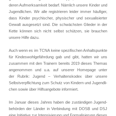
de­ren Auf­merk­sam­keit bedarf. Näm­lich unse­re Kin­der und
Jugend­li­chen. Wir alle regis­trie­ren lei­der immer häu­fi­ger,
dass Kin­der psy­chi­scher, phy­si­scher und sexua­li­sier­ter
Gewalt aus­ge­setzt sind. Die schwächs­ten Glie­der in der
Ket­te kön­nen sich nicht selbst schüt­zen, sie brau­chen
unse­re Hil­fe dazu.
Auch wenn es im TCNA kei­ne spe­zi­fi­schen Anhalts­punk­te
für Kin­des­wohl­ge­fähr­dung gab und gibt, hat­ten wir uns
zusam­men mit den Trai­nern bereits 2019 die­ses The­mas
ange­nom­men und u.a. auf unse­rer Home­page unter
der Rubrik: Jugend – Ver­hal­tens­ko­dex über unse­re
Selbst­ver­pflich­tung zum Schutz von Kin­dern und Jugend­li­
chen sowie über Hilfs­an­ge­bo­te infor­miert.
Im Janu­ar die­ses Jah­res haben die zustän­di­gen Jugend­
be­hör­den der Län­der in Ver­bin­dung mit DOSB und DSJ
eine Initia­ti­ve zur Inten­si­vie­rung und For­ma­li­sie­rung die­ses