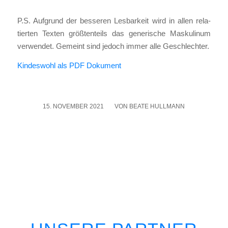
P.S. Auf­grund der bes­se­ren Les­bar­keit wird in allen rela­
tier­ten Tex­ten größ­ten­teils das gene­ri­sche Mas­ku­li­num
ver­wen­det. Gemeint sind jedoch immer alle Geschlech­ter.
Kin­des­wohl als PDF Doku­ment
15. NOVEMBER 2021
/
VON
BEATE HULLMANN