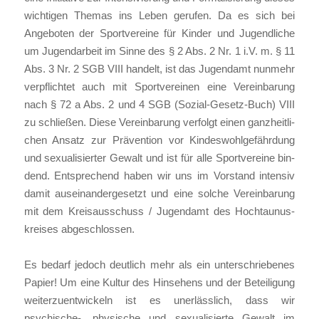
wich­ti­gen The­mas ins Leben geru­fen. Da es sich bei
Ange­bo­ten der Sport­ver­ei­ne für Kin­der und Jugend­li­che
um Jugend­ar­beit im Sin­ne des § 2 Abs. 2 Nr. 1 i.V. m. § 11
Abs. 3 Nr. 2 SGB VIII han­delt, ist das Jugend­amt nun­mehr
ver­pflich­tet auch mit Sport­ver­ei­nen eine Ver­ein­ba­rung
nach § 72 a Abs. 2 und 4 SGB (Sozi­al-Gesetz-Buch) VIII
zu schlie­ßen. Die­se Ver­ein­ba­rung ver­folgt einen ganz­heit­li­
chen Ansatz zur Prä­ven­ti­on vor Kin­des­wohl­ge­fähr­dung
und sexua­li­sier­ter Gewalt und ist für alle Sport­ver­ei­ne bin­
dend. Ent­spre­chend haben wir uns im Vor­stand inten­siv
damit aus­ein­an­der­ge­setzt und eine sol­che Ver­ein­ba­rung
mit dem Kreis­aus­schuss / Jugend­amt des Hoch­tau­nus­
krei­ses abge­schlos­sen.
Es bedarf jedoch deut­lich mehr als ein unter­schrie­be­nes
Papier! Um eine Kul­tur des Hin­se­hens und der Betei­li­gung
wei­ter­zu­ent­wi­ckeln ist es uner­läss­lich, dass wir
psychische‑, phy­si­sche und sexua­li­sier­te Gewalt im