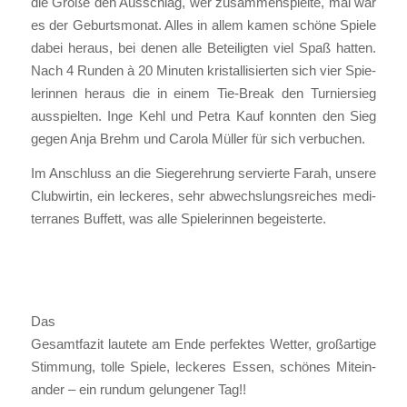
die Grö­ße den Aus­schlag, wer zusam­men­spiel­te, mal war
es der Geburts­mo­nat. Alles in allem kamen schö­ne Spie­le
dabei her­aus, bei denen alle Betei­lig­ten viel Spaß hat­ten.
Nach 4 Run­den à 20 Minu­ten kris­tal­li­sier­ten sich vier Spie­
le­rin­nen her­aus die in einem Tie-Break den Tur­nier­sieg
aus­spiel­ten. Inge Kehl und Petra Kauf konn­ten den Sieg
gegen Anja Brehm und Caro­la Mül­ler für sich ver­bu­chen.
Im Anschluss an die Sie­ger­eh­rung ser­vier­te Farah, unse­re
Club­wir­tin, ein lecke­res, sehr abwechs­lungs­rei­ches medi­
ter­ra­nes Buf­fett, was alle Spie­le­rin­nen begeis­ter­te.
Das
Gesamt­fa­zit lau­te­te am Ende per­fek­tes Wet­ter, groß­ar­ti­ge
Stim­mung, tol­le Spie­le, lecke­res Essen, schö­nes Mit­ein­
an­der – ein rund­um gelun­ge­ner Tag!!