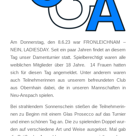
Am Don­ners­tag, den 8.6.23 war FRONLEICHNAM –
NEIN, LADIESDAY. Seit ein paar Jah­ren fin­det an die­sem
Tag unser Damen­tur­nier statt. Spiel­be­rech­tigt waren alle
weib­li­chen Mit­glie­der über 18 Jah­re. 14 Frau­en hat­ten
sich für die­sen Tag ange­mel­det. Unter ande­rem waren
auch Teil­neh­me­rin­nen aus unse­rem befreun­de­ten Club
aus Obern­hain dabei, die in unse­ren Mann­schaf­ten in
Neu-Anspach spie­len.
Bei strah­len­dem Son­nen­schein stie­ßen die Teil­neh­me­rin­
nen zu Beginn mit einem Glas Pro­sec­co auf das Tur­nier
und einen schö­nen Tag an. Die zu spie­len­den Dop­pel wur­
den auf ver­schie­de­ne Art und Wei­se aus­ge­lost. Mal gab