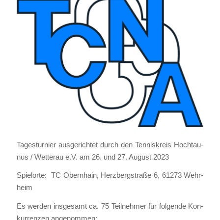
Tages­tur­nier aus­ge­rich­tet durch den Ten­nis­kreis Hoch­tau­
nus / Wet­ter­au e.V. am 26. und 27. August 2023
Spiel­or­te: TC Obern­hain, Herz­berg­stra­ße 6, 61273 Wehr­
heim
Es wer­den ins­ge­samt ca. 75 Teil­neh­mer für fol­gen­de Kon­
kur­ren­zen ange­nom­men: