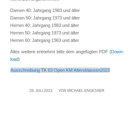
Damen 40: Jahr­gang 1983 und älter
Damen 50: Jahr­gang 1973 und älter
Her­ren 40: Jahr­gang 1983 und älter
Her­ren 50: Jahr­gang 1973 und älter
Her­ren 60: Jahr­gang 1963 und älter
Alles wei­te­re ent­nehmt bit­te dem ange­füg­ten PDF (
Down­
load
)
Aus­schrei­bung TK 63 Open KM Altersklassen2023
26. JULI 2023
/
VON
MICHAEL ENGESSER