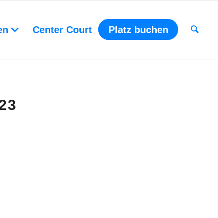
en
Center Court
Platz buchen
23