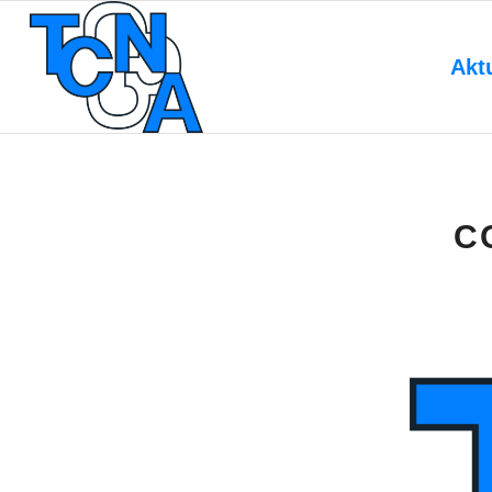
Akt
C