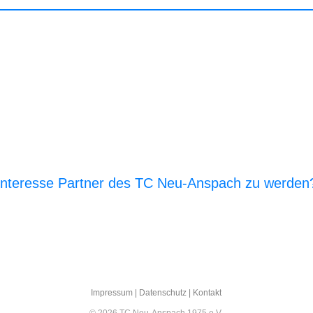
Interesse Partner des TC Neu-Anspach zu werden
E‑Mail an den Vor­stand
Impres­sum
|
Daten­schutz
|
Kon­takt
© 2026 TC Neu-Anspach 1975 e.V.