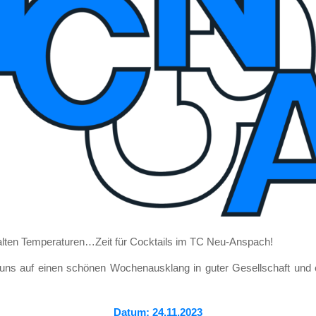
al­ten Temperaturen…Zeit für Cock­tails im TC Neu-Anspach!
 uns auf einen schö­nen Wochen­aus­klang in guter Gesell­schaft und e
Datum: 24.11.2023