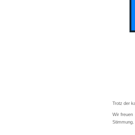
Trotz der k
Wir freu­en
Stim­mung.