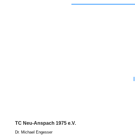
TC Neu-Anspach 1975 e.V.
Dr. Micha­el Eng­es­ser