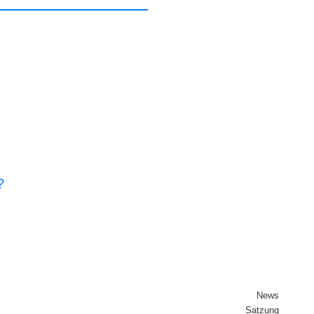
?
News
Sat­zung