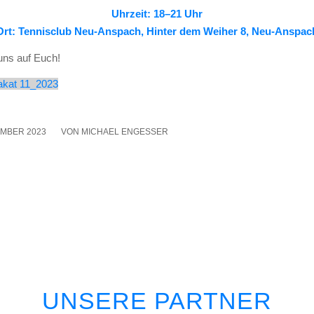
Uhr­zeit: 18–21 Uhr
Ort: Ten­nis­club Neu-Anspach, Hin­ter dem Wei­her 8, Neu-Anspac
 uns auf Euch!
la­kat 11_2023
EMBER 2023
/
VON
MICHAEL ENGESSER
UNSERE PARTNER