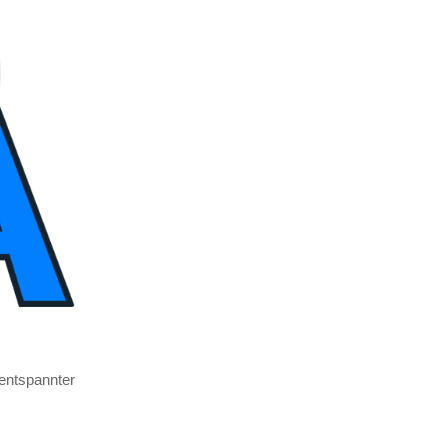
nt­spann­ter