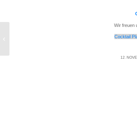
Wir freu­en
Medenrunde 2024 –
Cock­tail P
Das ist neu!
12. NOV