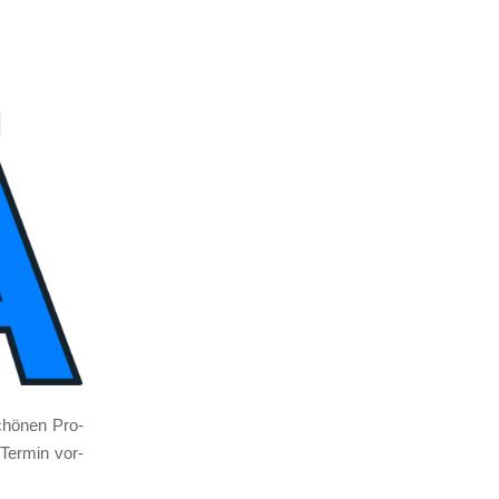
schö­nen Pro­
Ter­min vor­