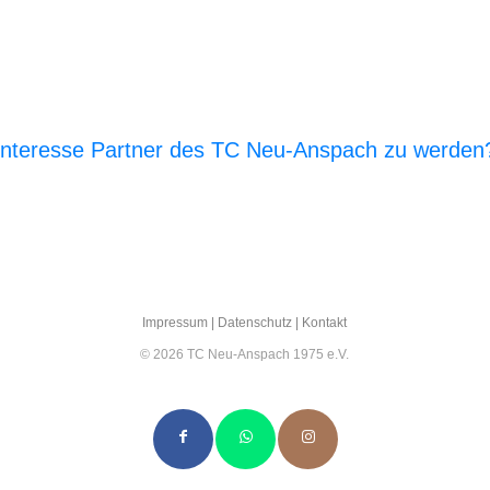
Interesse Partner des TC Neu-Anspach zu werden
E‑Mail an den Vor­stand
Impres­sum
|
Daten­schutz
|
Kon­takt
© 2026 TC Neu-Anspach 1975 e.V.