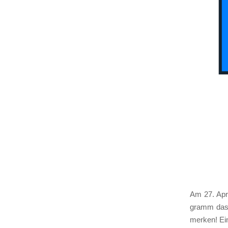
Am 27. April
gramm das T
mer­ken! Ein