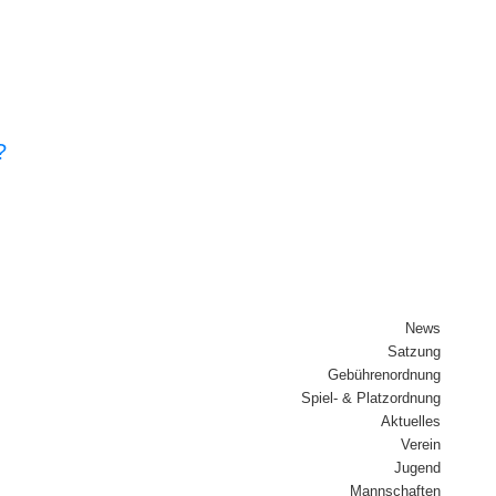
?
News
Sat­zung
Gebüh­ren­ord­nung
Spiel- & Platz­ord­nung
Aktu­el­les
Ver­ein
Jugend
Mann­schaf­ten