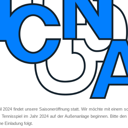
 2024 fin­det unse­re Sai­son­er­öff­nung statt. Wir möch­te mit einem 
en­nis­spiel im Jahr 2024 auf der Außen­an­la­ge begin­nen. Bit­te den 
e Ein­la­dung folgt.