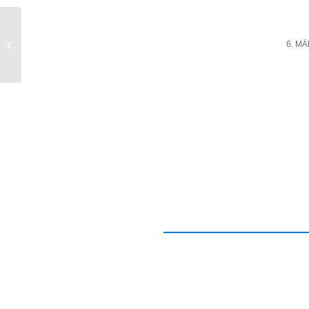
Ankündigung:
Mitgliederversammlung
6. MÄ
/
2024