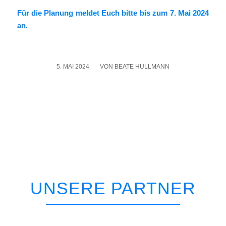
Für die Pla­nung mel­det Euch bit­te bis zum 7. Mai 2024
an.
5. MAI 2024
/
VON
BEATE HULLMANN
UNSERE PARTNER