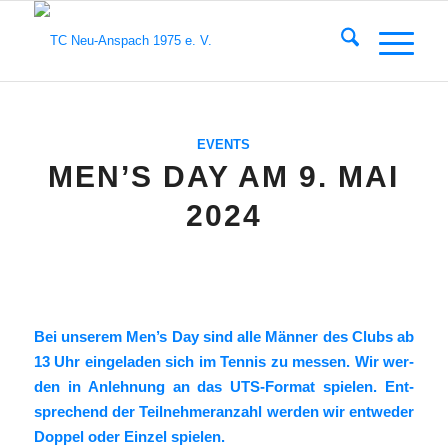
EVENTS
MEN’S DAY AM 9. MAI
2024
Bei unse­rem Men’s Day sind alle Män­ner des Clubs ab
13 Uhr ein­ge­la­den sich im Ten­nis zu mes­sen. Wir wer­
den in Anleh­nung an das UTS-For­mat spie­len. Ent­
spre­chend der Teil­neh­mer­an­zahl wer­den wir ent­we­der
Dop­pel oder Ein­zel spie­len.