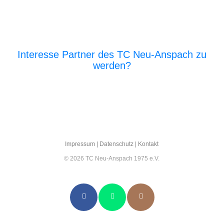
Interesse Partner des TC Neu-Anspach zu
werden?
E‑Mail an den Vor­stand
Impres­sum
|
Daten­schutz
|
Kon­takt
© 2026 TC Neu-Anspach 1975 e.V.