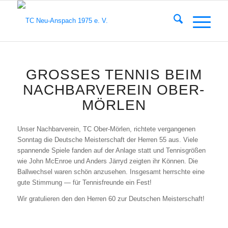
GROSSES TENNIS BEIM N
ACHBARVEREIN OBER-M
ÖRLEN
Unser Nach­bar­ver­ein, TC Ober-Mör­len, rich­te­te ver­gan­ge­nen
Sonn­tag die Deut­sche Meis­ter­schaft der Her­ren 55 aus. Vie­le
span­nen­de Spie­le fan­den auf der Anla­ge statt und Ten­nis­grö­ßen
wie John McEn­roe und Anders Jär­ryd zeig­ten ihr Kön­nen. Die
Ball­wech­sel waren schön anzu­se­hen. Ins­ge­samt herrsch­te eine
gute Stim­mung — für Ten­nis­freun­de ein Fest!
Wir gra­tu­lie­ren den den Her­ren 60 zur Deut­schen Meis­ter­schaft!