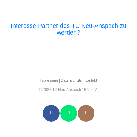
Interesse Partner des TC Neu-Anspach zu
werden?
E‑Mail an den Vor­stand
Impres­sum
|
Daten­schutz
|
Kon­takt
© 2026 TC Neu-Anspach 1975 e.V.