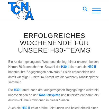
ERFOLGREICHES
WOCHENENDE FÜR
UNSERE H30-TEAMS
Ein rund­um gelun­ge­nes Wochen­en­de liegt hin­ter unse­ren bei­den
Her­ren-30-Mann­schaf­ten. Sowohl die
H30 I
als auch die
H30 II
konn­ten ihre Begeg­nun­gen sou­ve­rän für sich ent­schei­den und
damit wich­ti­ge Punk­te im Kampf um die vor­de­ren Tabel­len­plät­ze
sam­meln.
Die
H30 I
steht nach drei aus­ge­tra­ge­nen Begeg­nun­gen wei­ter­hin
unge­schla­gen an der
Tabel­len­spit­ze
und unter­streicht damit ein­
drucks­voll ihre Ambi­tio­nen in die­ser Sai­son.
Auch die
H30 II
zeigt star­ke Leis­tun­gen und belegt aktu­ell einen