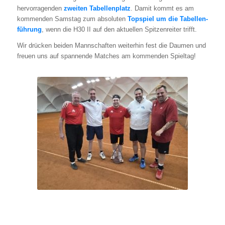
her­vor­ra­gen­den
zwei­ten Tabel­len­platz
. Damit kommt es am
kom­men­den Sams­tag zum abso­lu­ten
Top­spiel um die Tabel­len­
füh­rung
, wenn die H30 II auf den aktu­el­len Spit­zen­rei­ter trifft.
Wir drü­cken bei­den Mann­schaf­ten wei­ter­hin fest die Dau­men und
freu­en uns auf span­nen­de Matches am kom­men­den Spiel­tag!