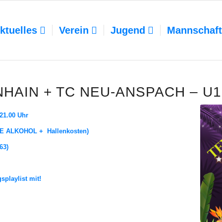
ktuelles
Verein
Jugend
Mannschaf
HAIN + TC NEU-ANSPACH – U1
21.00 Uhr
HNE ALKOHOL + Hal­len­kos­ten)
63)
­play­list mit!