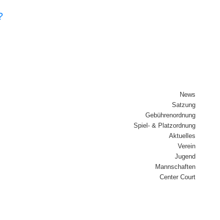
?
News
Sat­zung
Gebüh­ren­ord­nung
Spiel- & Platz­ord­nung
Aktu­el­les
Ver­ein
Jugend
Mann­schaf­ten
Cen­ter Court