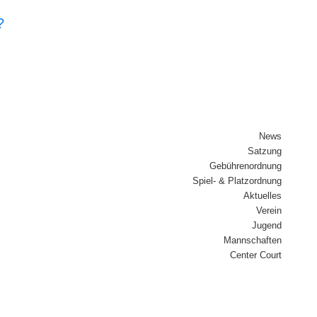
?
News
Sat­zung
Gebüh­ren­ord­nung
Spiel- & Platz­ord­nung
Aktu­el­les
Ver­ein
Jugend
Mann­schaf­ten
Cen­ter Court