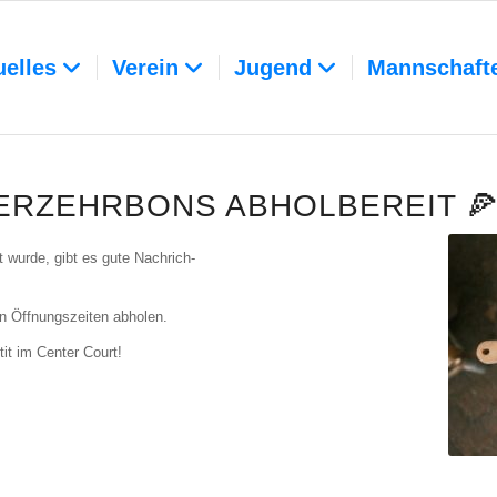
uelles
Verein
Jugend
Mannschaft
ERZEHRBONS ABHOLBEREIT 🍕
ht wur­de, gibt es gute Nach­rich­
n Öff­nungs­zei­ten abho­len.
tit im Cen­ter Court!