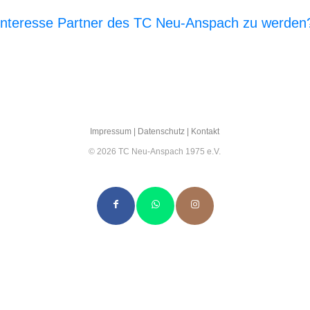
Interesse Partner des TC Neu-Anspach zu werden
E‑Mail an den Vor­stand
Impres­sum
|
Daten­schutz
|
Kon­takt
© 2026 TC Neu-Anspach 1975 e.V.