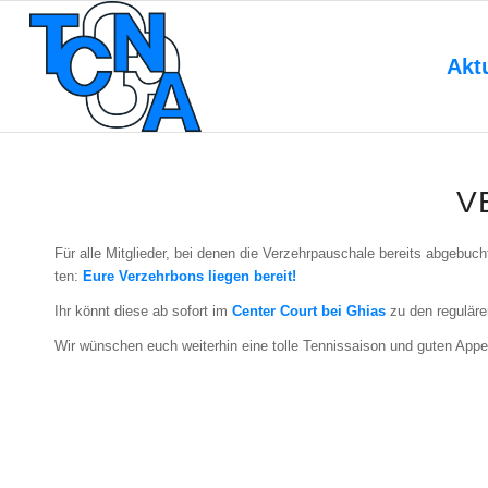
Akt
V
Für alle Mit­glie­der, bei denen die Ver­zehr­pau­scha­le bereits abge­buc
ten:
Eure Ver­zehr­bons lie­gen bereit!
Ihr könnt die­se ab sofort im
Cen­ter Court bei Ghi­as
zu den regu­lä­re
Wir wün­schen euch wei­ter­hin eine tol­le Ten­nis­sai­son und guten Appe­