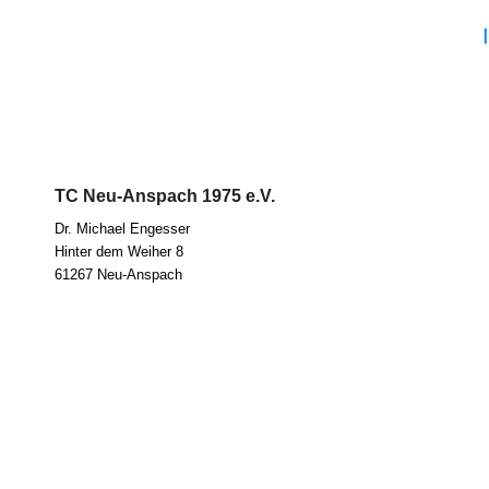
TC Neu-Anspach 1975 e.V.
Dr. Micha­el Eng­es­ser
Hin­ter dem Wei­her 8
61267 Neu-Anspach