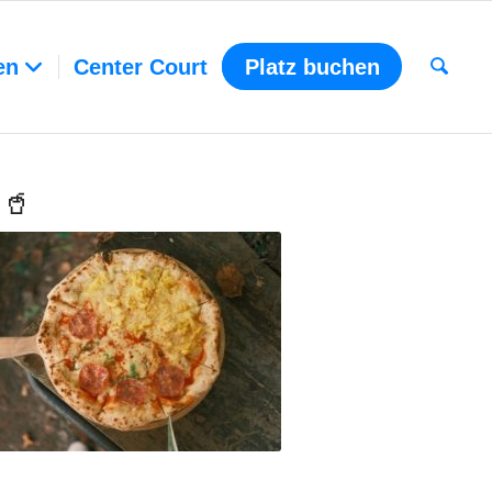
en
Center Court
Platz buchen
🥤