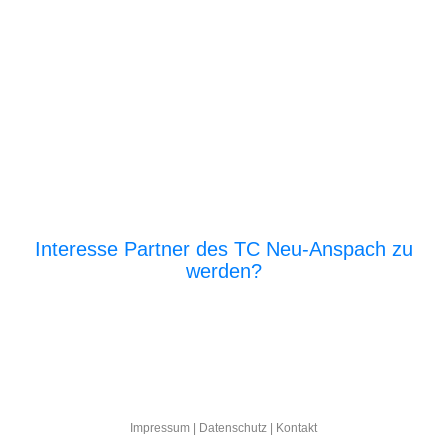
Interesse Partner des TC Neu-Anspach zu
werden?
E‑Mail an den Vor­stand
Impres­sum
|
Daten­schutz
|
Kon­takt