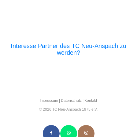
Interesse Partner des TC Neu-Anspach zu
werden?
E‑Mail an den Vor­stand
Impres­sum
|
Daten­schutz
|
Kon­takt
© 2026 TC Neu-Anspach 1975 e.V.