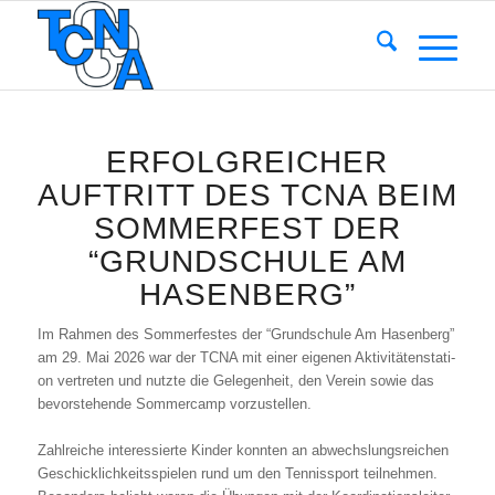
ERFOLGREICHER
AUFTRITT DES TCNA BEIM
SOMMERFEST DER
“GRUNDSCHULE AM
HASENBERG”
Im Rah­men des Som­mer­fes­tes der “Grund­schu­le Am Hasen­berg”
am 29. Mai 2026 war der TCNA mit einer eige­nen Akti­vi­tä­ten­sta­ti­
on ver­tre­ten und nutz­te die Gele­gen­heit, den Ver­ein sowie das
bevor­ste­hen­de Som­mer­camp vor­zu­stel­len.
Zahl­rei­che inter­es­sier­te Kin­der konn­ten an abwechs­lungs­rei­chen
Geschick­lich­keits­spie­len rund um den Ten­nis­sport teil­neh­men.