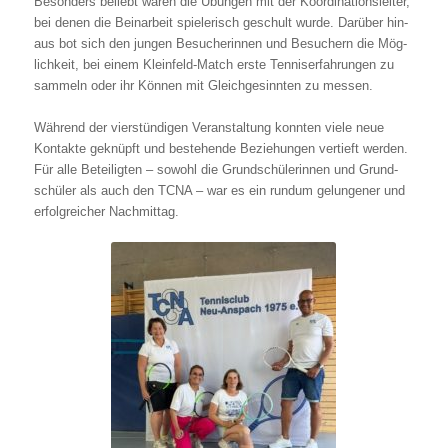
Beson­ders beliebt waren die Übun­gen mit der Koor­di­na­ti­ons­lei­ter,
bei denen die Bein­ar­beit spie­le­risch geschult wur­de. Dar­über hin­
aus bot sich den jun­gen Besu­che­rin­nen und Besu­chern die Mög­
lich­keit, bei einem Klein­feld-Match ers­te Ten­nis­er­fah­run­gen zu
sam­meln oder ihr Kön­nen mit Gleich­ge­sinn­ten zu mes­sen.
Wäh­rend der vier­stün­di­gen Ver­an­stal­tung konn­ten vie­le neue
Kon­tak­te geknüpft und bestehen­de Bezie­hun­gen ver­tieft wer­den.
Für alle Betei­lig­ten – sowohl die Grund­schü­le­rin­nen und Grund­
schü­ler als auch den TCNA – war es ein rund­um gelun­ge­ner und
erfolg­rei­cher Nach­mit­tag.