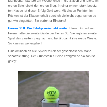
Mann­schaft star­te­te am Wochen­en­de in die Sai­son und fei­er­te im
ers­ten Spiel direkt den ers­ten Sieg. In einer extrem stark besetz­
ten Klas­se ist die­ser Erfolg Gold wert: Mit die­sen Punk­ten im
Rücken ist der Klas­sen­er­halt sport­lich viel­leicht sogar schon so
gut wie ein­ge­tü­tet. Ein per­fek­ter Ein­stand!
Her­ren 30 II: Die Erfolgs­se­rie geht wei­ter
Eben­so Grund zum
Fei­ern hat­te die zwei­te Gar­de der Her­ren 30. Sie leg­te im zwei­ten
Spiel den zwei­ten Sieg nach und behält damit ihre wei­ße Wes­te.
So kann es wei­ter­ge­hen!
Glück­wunsch an alle Spie­ler zu die­ser geschlos­se­nen Mann­
schafts­leis­tung. Der Grund­stein für eine erfolg­rei­che Sai­son ist
gelegt!