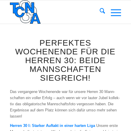
PERFEKTES
WOCHENENDE FÜR DIE
HERREN 30: BEIDE
MANNSCHAFTEN
SIEGREICH!
Das ver­gan­ge­ne Wochen­en­de war für unse­re Her­ren 30 Mann­
schaf­ten ein vol­ler Erfolg – auch wenn wir vor lau­ter Jubel kol­lek­
tiv das obli­ga­to­ri­sche Mann­schafts­fo­to ver­ges­sen haben. Die
Ergeb­nis­se auf dem Platz kön­nen sich dafür umso mehr sehen
las­sen!
Her­ren 30 I: Star­ker Auf­takt in einer har­ten Liga
Unse­re ers­te