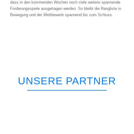
dass in den kom­men­den Wochen noch vie­le wei­te­re span­nen­de
For­de­rungs­spie­le aus­ge­tra­gen wer­den. So bleibt die Rang­lis­te in
Bewe­gung und der Wett­be­werb span­nend bis zum Schluss.
UNSERE PARTNER