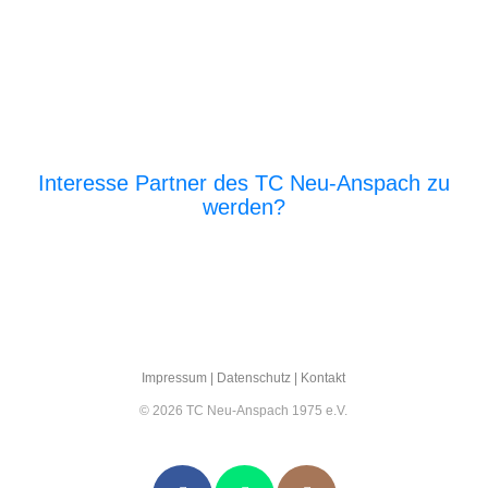
Interesse Partner des TC Neu-Anspach zu
werden?
E‑Mail an den Vor­stand
Impres­sum
|
Daten­schutz
|
Kon­takt
© 2026 TC Neu-Anspach 1975 e.V.