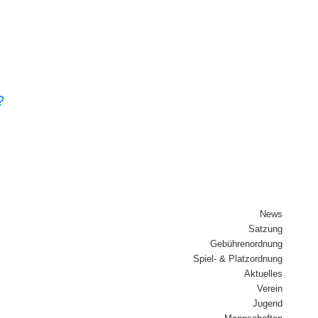
?
News
Sat­zung
Gebüh­ren­ord­nung
Spiel- & Platz­ord­nung
Aktu­el­les
Ver­ein
Jugend