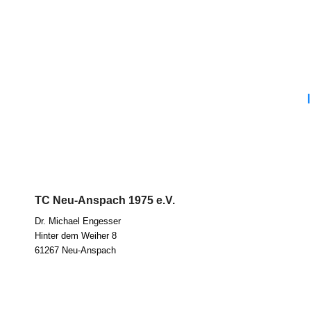
TC Neu-Anspach 1975 e.V.
Dr. Micha­el Eng­es­ser
Hin­ter dem Wei­her 8
61267 Neu-Anspach