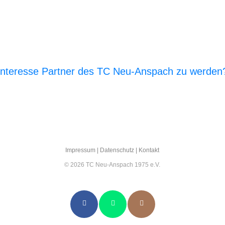
Interesse Partner des TC Neu-Anspach zu werden
E‑Mail an den Vor­stand
Impres­sum
|
Daten­schutz
|
Kon­takt
© 2026 TC Neu-Anspach 1975 e.V.