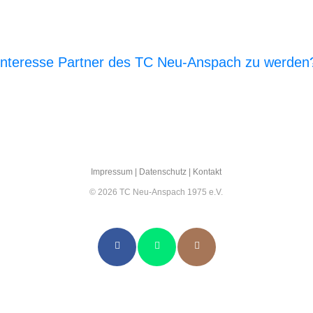
Interesse Partner des TC Neu-Anspach zu werden
E‑Mail an den Vor­stand
Impres­sum
|
Daten­schutz
|
Kon­takt
© 2026 TC Neu-Anspach 1975 e.V.