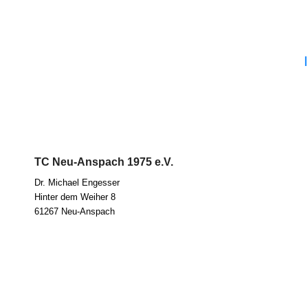
TC Neu-Anspach 1975 e.V.
Dr. Micha­el Eng­es­ser
Hin­ter dem Wei­her 8
61267 Neu-Anspach