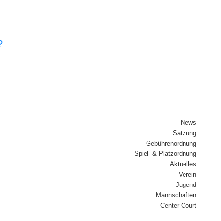
?
News
Sat­zung
Gebüh­ren­ord­nung
Spiel- & Platz­ord­nung
Aktu­el­les
Ver­ein
Jugend
Mann­schaf­ten
Cen­ter Court