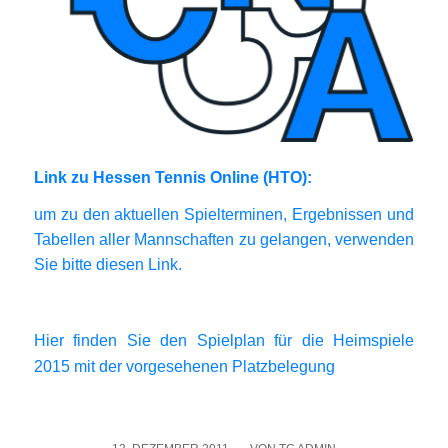
Link zu Hes­sen Ten­nis Online (HTO):
um zu den aktu­el­len Spiel­ter­mi­nen, Ergeb­nis­sen und
Tabel­len aller Mann­schaf­ten zu gelan­gen, ver­wen­den
Sie bit­te die­sen Link.
Hier fin­den Sie den Spiel­plan für die Heim­spie­le
2015 mit der vor­ge­se­he­nen Platz­be­le­gung