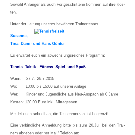
Sowohl Anfän­ger als auch Fort­ge­schrit­te­ne kom­men auf ihre Kos­
ten.
Unter der Lei­tung unse­res bewähr­ten Trai­ner­teams
Susan­ne,
Tina, Damir und Hans-Gün­ter
Es erwar­tet euch ein abwechs­lungs­rei­ches Pro­gramm:
Ten­nis Tak­tik Fit­ness Spiel und Spaß
Wann: 27.7.–29.7.2015
Wo: 10:00 bis 15:00 auf unse­rer Anla­ge
Wer: Kin­der und Jugend­li­che aus Neu-Anspach ab 6 Jah­re
Kos­ten: 120,00 Euro inkl. Mit­tag­essen
Mel­det euch schnell an; die Teil­neh­mer­zahl ist begrenzt!
Eine ver­bind­li­che Anmel­dung bit­te bis zum 20.Juli bei den Trai­
nern abge­ben oder per Mail/ Tele­fon an: