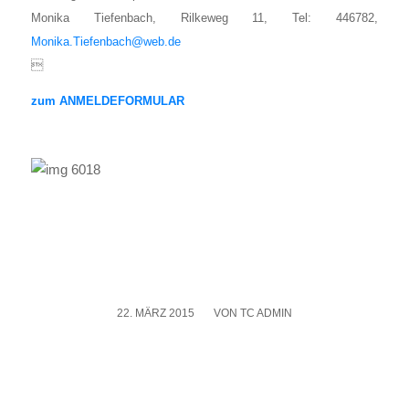
Moni­ka Tie­fen­bach, Ril­ke­weg 11, Tel: 446782,
Monika.Tiefenbach@web.de

zum ANMELDEFORMULAR
22. MÄRZ 2015
/
VON
TC ADMIN