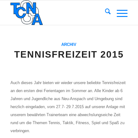
ARCHIV
TENNISFREIZEIT 2015
Auch die­ses Jahr bie­ten wir wie­der unse­re belieb­te Ten­nis­frei­zeit
an den ers­ten drei Feri­en­ta­gen im Som­mer an. Alle Kin­der ab 6
Jah­ren und Jugend­li­che aus Neu-Anspach und Umge­bung sind
herz­lich ein­ge­la­den, vom 27.7- 29.7.2015 auf unse­rer Anla­ge mit
unse­rem bewähr­ten Trai­ner­team eine abwechs­lungs­ei­che Zeit
rund um die The­men Ten­nis, Tak­tik, Fit­ness, Spiel und Spaß zu
ver­brin­gen.