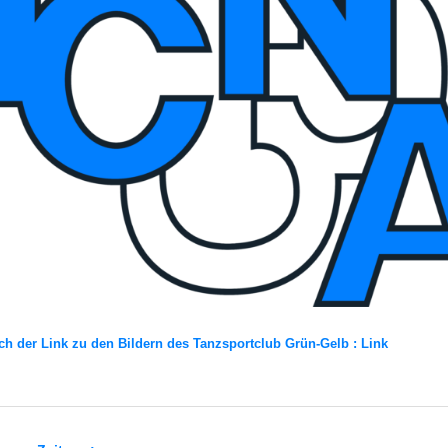
h der Link zu den Bil­dern des Tanz­sport­club Grün-Gelb :
Link