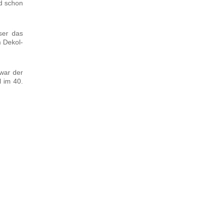
nd schon
­ser das
m Dekol­
 war der
l im 40.