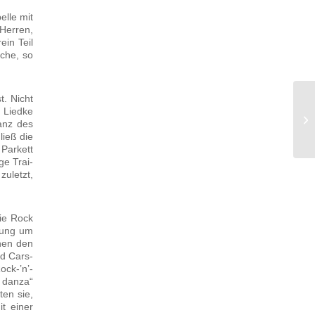
l­le mit
Her­ren,
ein Teil
ä­che, so
t. Nicht
 Lied­ke
anz des
ließ die
Par­kett
ge Trai­
zuletzt,
die Rock
­tung um
chen den
nd Cars­
ock-’n’-
dan­za“
ten sie,
it einer