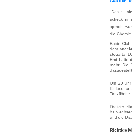
Aus der Tau
“Das ist nic
scheck in s
sprach, war
die Che­mie 
Bei­de Clubs
dem ange­kü
steu­er­te. 
Erst hat­te
mehr. Die G
dazu­ge­stel
Um 20 Uhr b
Ein­lass, un
Tanz­flä­che.
Drei­vier­te
ba wech­sel
und die Dis­
Richtige 