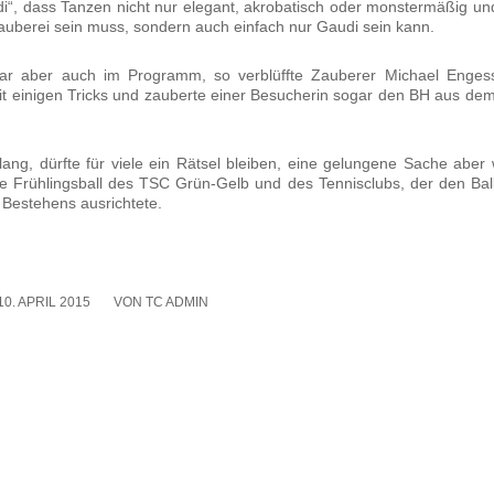
­di“, dass Tan­zen nicht nur ele­gant, akro­ba­tisch oder mons­ter­mä­ßig u
au­be­rei sein muss, son­dern auch ein­fach nur Gau­di sein kann.
war aber auch im Pro­gramm, so ver­blüff­te Zau­be­rer Micha­el Eng­es
it eini­gen Tricks und zau­ber­te einer Besu­che­rin sogar den BH aus de
ng, dürf­te für vie­le ein Rät­sel blei­ben, eine gelun­ge­ne Sache aber
e Früh­lings­ball des TSC Grün-Gelb und des Ten­nis­clubs, der den Bal
 Bestehens aus­rich­te­te.
10. APRIL 2015
/
VON
TC ADMIN