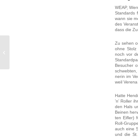
WEAP, Wer­ne
Stan­dards 
wann sie me
des Ver­an­st
dass die Zu
Zu sehen od
ohne Stolz 
Tennisfreizeit 2015
noch vor d
Stan­dard­pa
Besu­cher o
schweb­ten, 
ne­rin im Ve
weil Vere­na 
Hat­te Hen­d
’n’ Rol­ler 
den Hals un
Bei­nen her­
ten Eif­ler)
Roll-Gruppe
auch eine S
und die St.