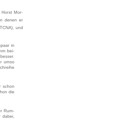
te Horst Mor­
von denen er
 (TCNA), und
­paar in
amm bei­
bes­ser.
für umso
h­rei­he
ar schon
chon die
der Rum­
r dabei,