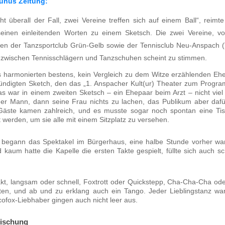
­nus Zei­tung:
ht über­all der Fall, zwei Ver­ei­ne tref­fen sich auf einem Ball“, reim­
ei­nen ein­lei­ten­den Wor­ten zu einem Sketsch. Die zwei Ver­ei­ne, 
en der Tanz­sport­club Grün-Gelb sowie der Ten­nis­club Neu-Anspach
zwi­schen Ten­nis­schlä­gern und Tanz­schu­hen scheint zu stim­men.
 har­mo­nier­ten bes­tens, kein Ver­gleich zu dem Wit­ze erzäh­len­den Ehe
n­dig­ten Sketch, den das „1. Anspa­cher Kult(ur) Thea­ter zum Pro­gr
Das war in einem zwei­ten Sketsch – ein Ehe­paar beim Arzt – nicht viel 
 der Mann, dann sei­ne Frau nichts zu lachen, das Publi­kum aber da
äs­te kamen zahl­reich, und es muss­te sogar noch spon­tan eine Tisc
lt wer­den, um sie alle mit einem Sitz­platz zu ver­se­hen.
egann das Spek­ta­kel im Bür­ger­haus, eine hal­be Stun­de vor­her w
d kaum hat­te die Kapel­le die ers­ten Tak­te gespielt, füll­te sich auch s
l­takt, lang­sam oder schnell, Fox­trott oder Quick­stepp, Cha-Cha-Cha o
­ten, und ab und zu erklang auch ein Tan­go. Jeder Lieb­lings­tanz wa
co­fox-Lieb­ha­ber gin­gen auch nicht leer aus.
Mischung