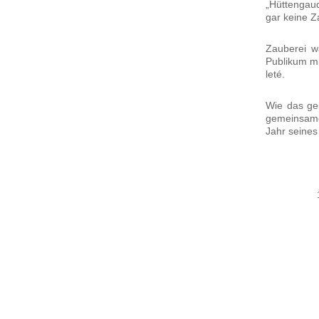
„Hüt­ten­gau
gar kei­ne Z
Zau­be­rei 
Publi­kum m
le­té.
Wie das gela
gemein­sa­m
Jahr sei­nes