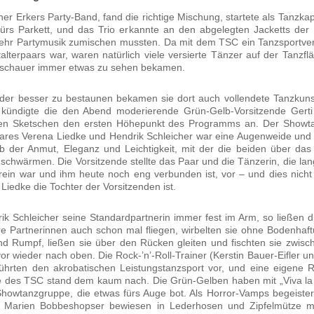
r Erkers Par­ty-Band, fand die rich­ti­ge Mischung, star­te­te als Tanz­ka­pe
fürs Par­kett, und das Trio erkann­te an den abge­leg­ten Jacketts der 
hr Par­ty­mu­sik zumi­schen muss­ten. Da mit dem TSC ein Tanz­sport­ver­
al­ter­paars war, waren natür­lich vie­le ver­sier­te Tän­zer auf der Tanz­fl
schau­er immer etwas zu sehen beka­men.
er bes­ser zu bestau­nen beka­men sie dort auch voll­ende­te Tanz­kuns
kün­dig­te die den Abend mode­rie­ren­de Grün-Gelb-Vor­sit­zen­de Ger­ti
en Sket­schen den ers­ten Höhe­punkt des Pro­gramms an. Der Show­t
a­res Vere­na Lied­ke und Hen­drik Schlei­cher war eine Augen­wei­de und 
b der Anmut, Ele­ganz und Leich­tig­keit, mit der die bei­den über das 
schwär­men. Die Vor­sit­zen­de stell­te das Paar und die Tän­ze­rin, die lan­
r­ein war und ihm heu­te noch eng ver­bun­den ist, vor – und dies nicht 
Lied­ke die Toch­ter der Vor­sit­zen­den ist.
rik Schlei­cher sei­ne Stan­dard­part­ne­rin immer fest im Arm, so lie­ßen 
ihre Part­ne­rin­nen auch schon mal flie­gen, wir­bel­ten sie ohne Boden­haf
d Rumpf, lie­ßen sie über den Rücken glei­ten und fisch­ten sie zwi­s
vor wie­der nach oben. Die Rock-’n’-Roll-Trainer (Kers­tin Bau­er-Eif­ler u
 führ­ten den akro­ba­ti­schen Leis­tungs­tanz­sport vor, und eine eige­ne R
 des TSC stand dem kaum nach. Die Grün-Gel­ben haben mit „Viva la 
how­tanz­grup­pe, die etwas fürs Auge bot. Als Hor­ror-Vamps begeis­ter­
 Mari­en Bob­be­shop­ser bewie­sen in Leder­ho­sen und Zip­fel­müt­ze m