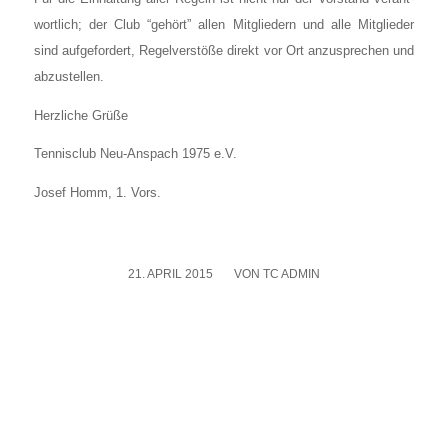
wort­lich; der Club “gehört” allen Mit­glie­dern und alle Mit­glie­der
sind auf­ge­for­dert, Regel­ver­stö­ße direkt vor Ort anzu­spre­chen und
abzu­stel­len.
Herz­li­che Grü­ße
Ten­nis­club Neu-Anspach 1975 e.V.
Josef Homm, 1. Vors.
21. APRIL 2015
/
VON
TC ADMIN