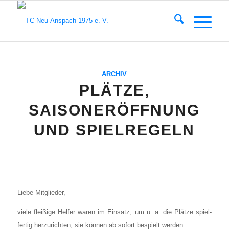
ARCHIV
PLÄTZE,
SAISONERÖFFNUNG
UND SPIELREGELN
Lie­be Mit­glie­der,
vie­le flei­ßi­ge Hel­fer waren im Ein­satz, um u. a. die Plät­ze spiel­
fer­tig her­zu­rich­ten; sie kön­nen ab sofort bespielt wer­den.