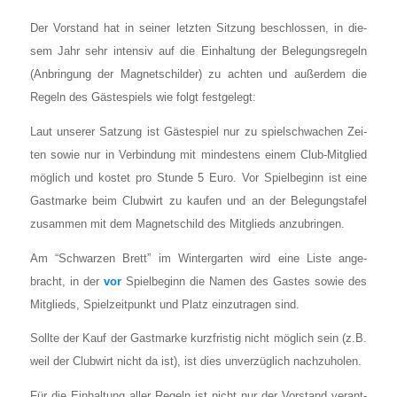
Der Vor­stand hat in sei­ner letz­ten Sit­zung beschlos­sen, in die­
sem Jahr sehr inten­siv auf die Ein­hal­tung der Bele­gungs­re­geln
(Anbrin­gung der Magnet­schil­der) zu ach­ten und außer­dem die
Regeln des Gäs­te­spiels wie folgt fest­ge­legt:
Laut unse­rer Sat­zung ist Gäs­te­spiel nur zu spiel­schwa­chen Zei­
ten sowie nur in Ver­bin­dung mit min­des­tens einem Club-Mit­glied
mög­lich und kos­tet pro Stun­de 5 Euro. Vor Spiel­be­ginn ist eine
Gast­mar­ke beim Club­wirt zu kau­fen und an der Bele­gungs­ta­fel
zusam­men mit dem Magnet­schild des Mit­glieds anzu­brin­gen.
Am “Schwar­zen Brett” im Win­ter­gar­ten wird eine Lis­te ange­
bracht, in der
vor
Spiel­be­ginn die Namen des Gas­tes sowie des
Mit­glieds, Spiel­zeit­punkt und Platz ein­zu­tra­gen sind.
Soll­te der Kauf der Gast­mar­ke kurz­fris­tig nicht mög­lich sein (z.B.
weil der Club­wirt nicht da ist), ist dies unver­züg­lich nach­zu­ho­len.
Für die Ein­hal­tung aller Regeln ist nicht nur der Vor­stand ver­ant­