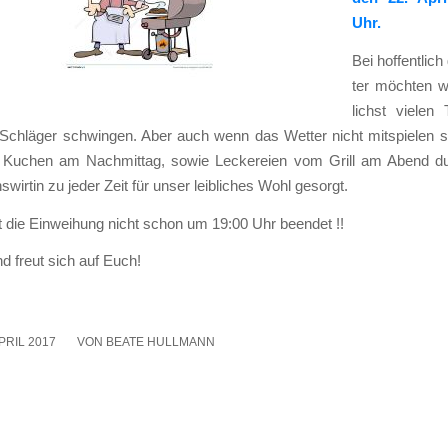
Uhr.
Bei hof­fent­li
ter möch­ten w
lichst vie­len 
Schlä­ger schwin­gen. Aber auch wenn das Wet­ter nicht mit­spie­len soll
d Kuchen am Nach­mit­tag, sowie Lecke­rei­en vom Grill am Abend du
s­wir­tin zu jeder Zeit für unser leib­li­ches Wohl gesorgt.
st die Ein­wei­hung nicht schon um 19:00 Uhr been­det !!
nd freut sich auf Euch!
APRIL 2017
/
VON
BEATE HULLMANN