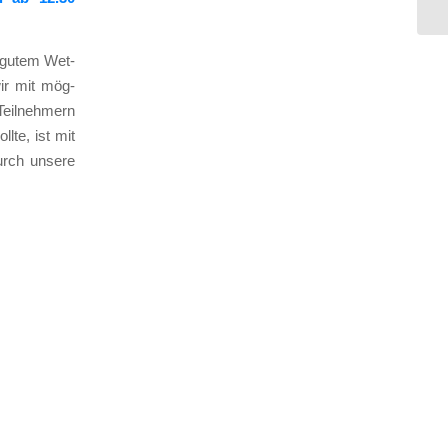
ch gutem Wet­
ir mit mög­
Teil­neh­mern
­te, ist mit
rch unse­re