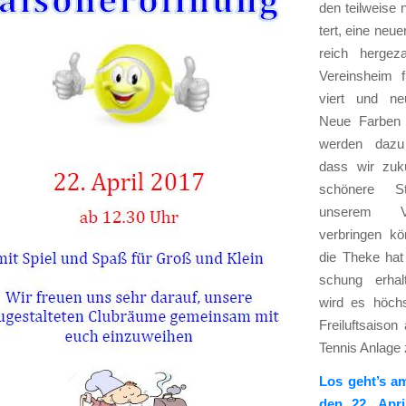
den teil­wei­se
tert, eine neu­e
reich her­ge­z
Ver­eins­heim 
viert und ne
Neue Far­ben
wer­den dazu b
dass wir zukü
schö­ne­re S
unse­rem Ver
ver­brin­gen k
die The­ke hat 
schung erhal
wird es höchs­
Frei­luft­sai­so
Ten­nis Anla­ge 
Los geht’s a
den 22. Apri