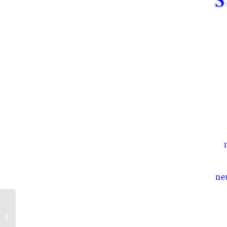
Clubinfo März 2017
„bitte aufschlagen .…“