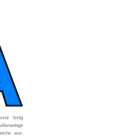
ind fer­tig
ußen­an­la­ge
ei­che wur­