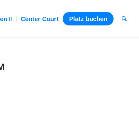
ten
Center Court
Platz buchen
M