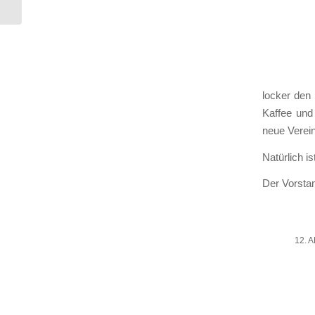
locker den 
Kaf­fee un
neue Ver­ein
Natür­lich i
Der Vor­sta
12. 