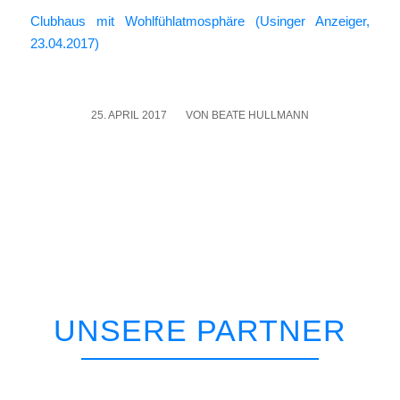
Club­haus mit Wohl­fühl­at­mo­sphä­re (Usin­ger Anzei­ger,
23.04.2017)
25. APRIL 2017
/
VON
BEATE HULLMANN
UNSERE PARTNER