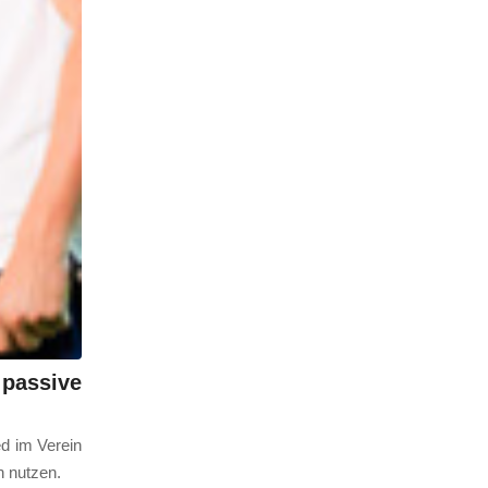
passive
ed im Ver­ein
n nut­zen.