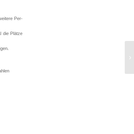
ei­te­re Per­
 die Plät­ze
­gen.
ah­len