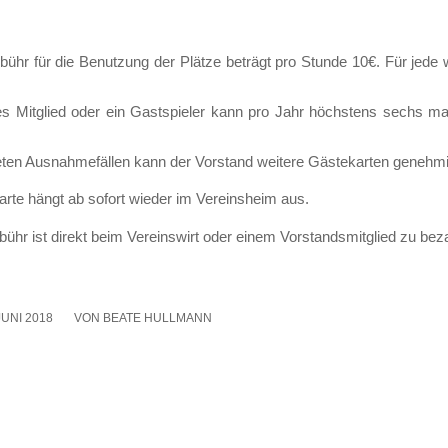
bühr für die Benut­zung der Plät­ze beträgt pro Stun­de 10€. Für jede w
ves Mit­glied oder ein Gast­spie­ler kann pro Jahr höchs­tens sechs mal
­ten Aus­nah­me­fäl­len kann der Vor­stand wei­te­re Gäs­te­kar­ten geneh­mi
ar­te hängt ab sofort wie­der im Ver­eins­heim aus.
bühr ist direkt beim Ver­eins­wirt oder einem Vor­stands­mit­glied zu bez
JUNI 2018
/
VON
BEATE HULLMANN