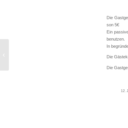
Die Gast­ge­
son 5€
Ein pas­si­
benut­zen.
In begrün­de
Familienfest am
21.06.18 oder Spiel,
Die Gäs­te­k
Spaß & Prosecco
Die Gast­ge­
12. 