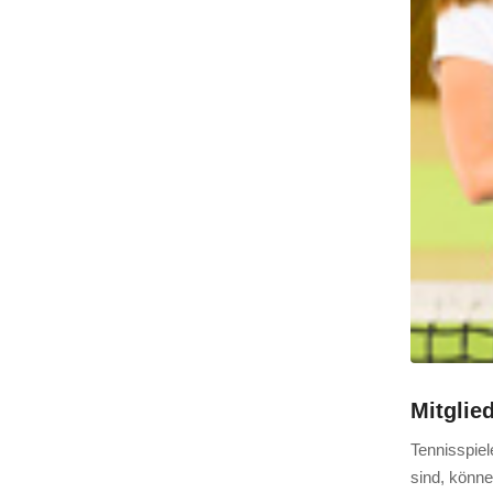
Mitglie
Ten­nis­spie
sind, kön­ne