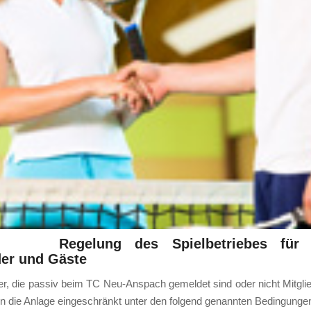
Regelung des Spielbetriebes für 
der und Gäste
­ler, die pas­siv beim TC Neu-Anspach gemel­det sind oder nicht Mit­gli
n die Anla­ge ein­ge­schränkt unter den fol­gend genann­ten Bedin­gun­ge