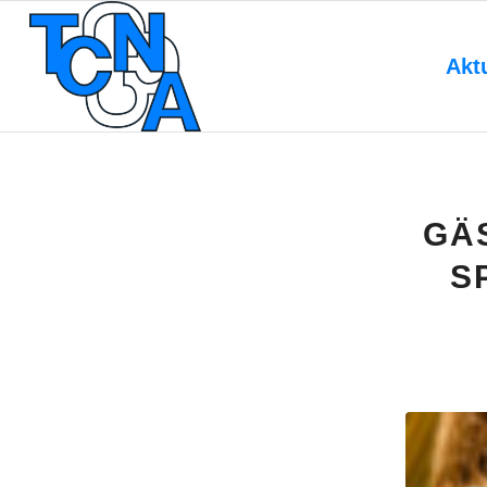
Akt
GÄ
S