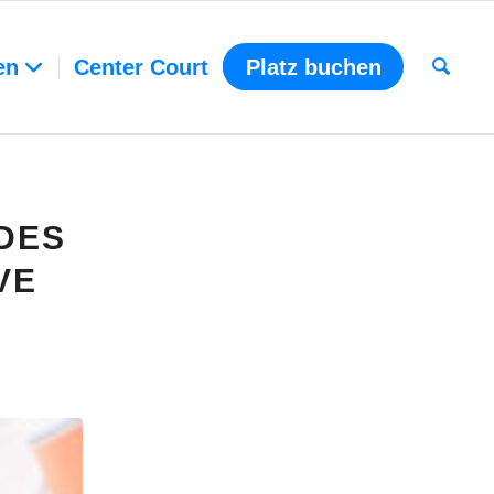
en
Center Court
Platz buchen
DES
VE