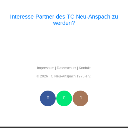
Interesse Partner des TC Neu-Anspach zu
werden?
E‑Mail an den Vor­stand
Impres­sum
|
Daten­schutz
|
Kon­takt
© 2026 TC Neu-Anspach 1975 e.V.