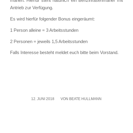
mähen. Hier­für steht natür­lich ein Ben­zin­ra­sen­mä­her mit
Antrieb zur Ver­fü­gung.
Es wird hier­für fol­gen­der Bonus ein­ge­räumt:
1 Per­son allei­ne = 3 Arbeits­stun­den
2 Per­so­nen = jeweils 1,5 Arbeits­stun­den
Falls Inter­es­se besteht mel­det euch bit­te beim Vor­stand.
12. JUNI 2018
/
VON
BEATE HULLMANN