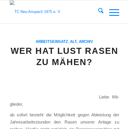
ARBEITSEINSATZ_ALT
,
ARCHIV
WER HAT LUST RASEN
ZU MÄHEN?
Lie­be Mit­
glie­der,
ab sofort besteht die Mög­lich­keit gegen Ableis­tung der
Jah­res­ar­beits­stun­den den Rasen unse­rer Anla­ge zu