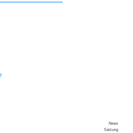
?
News
Sat­zung