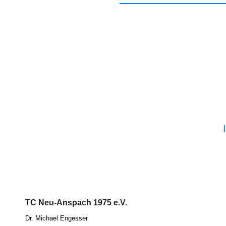
TC Neu-Anspach 1975 e.V.
Dr. Micha­el Eng­es­ser