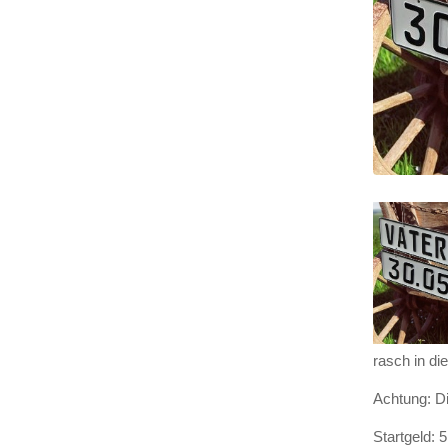
rasch in die
Ach­tung: Di
Start­geld: 