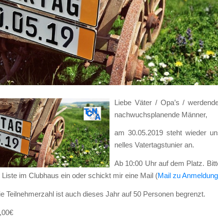
Lie­be Väter / Opa’s / wer­den­
nach­wuchs­pla­nen­de Män­ner,
am 30.05.2019 steht wie­der unser
nel­les Vater­tags­tu­nier an.
Ab 10:00 Uhr auf dem Platz. Bit­t
 Lis­te im Club­haus ein oder schickt mir eine Mail (
Mail zu Anmel­dung
e Teil­neh­mer­zahl ist auch die­ses Jahr auf 50 Per­so­nen begrenzt.
5,00€