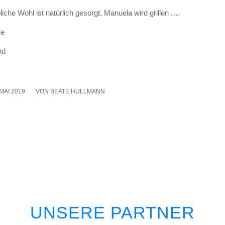
­li­che Wohl ist natür­lich gesorgt. Manue­la wird gril­len .…
ße
nd
 MAI 2019
VON
BEATE HULLMANN
UNSERE PARTNER