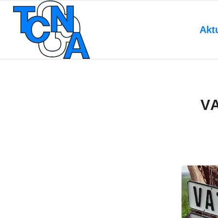
Akt
V