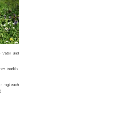
de Väter und
 tra­di­tio­
e tragt euch
)