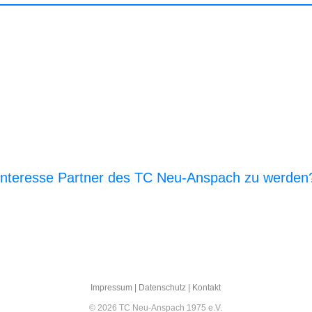
Interesse Partner des TC Neu-Anspach zu werden
E‑Mail an den Vor­stand
Impres­sum
|
Daten­schutz
|
Kon­takt
© 2026 TC Neu-Anspach 1975 e.V.