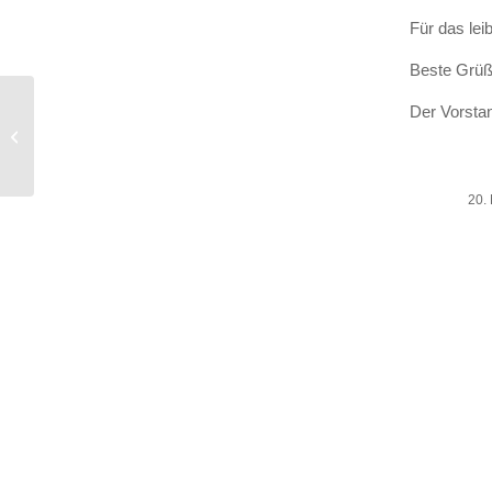
Für das leib
Bes­te Grü­
Es geht bald wieder los
Der Vor­sta
— die beliebten
Cocktails im TC
Vereinshaus
20.
/