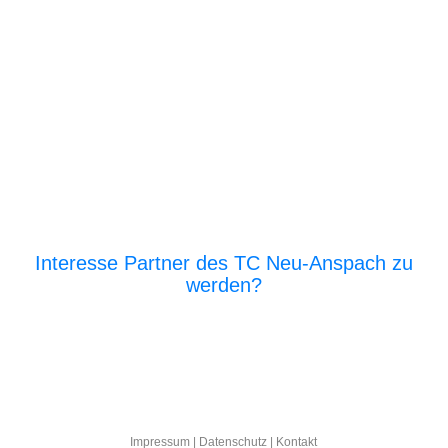
Interesse Partner des TC Neu-Anspach zu
werden?
E‑Mail an den Vor­stand
Impres­sum
|
Daten­schutz
|
Kon­takt