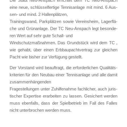
Die Stadt Neu-Anspach errich­tet dem TC Neu-Anspach
eine neue, schlüs­sel­fer­ti­ge Ten­nis­an­la­ge mit mind. 6 Aus­
sen- und mind. 2 Hal­len­plät­zen,
Trai­nings­wand, Park­plät­zen sowie Ver­eins­heim, Lager­flä­
che und Grün­an­la­ge. Der TC Neu-Anspach legt beson­de­
ren Wert auf sehr gute Schall- und
Wind­schutz­maß­nah­men. Das Grund­stück wird dem TC ,
wie gehabt, über einen Erb­bau­pacht­ver­trag zur glei­chen
Pacht wie bis­her zur Ver­fü­gung gestellt.
Der Vor­stand wird beauf­tragt, die erfor­der­li­chen Qua­li­täts­
kri­te­ri­en für den Neu­bau einer Ten­nis­an­la­ge und alle damit
zusam­men­hän­gen­den
Fra­ge­stel­lun­gen unter Zuhil­fe­nah­me fach­li­cher, auch juris­
ti­scher Exper­ti­se erar­bei­ten zu las­sen. Gesi­chert wer­den
muss eben­falls, dass der Spiel­be­trieb im Fall des Fal­les
nicht unter­bro­chen wer­den muss.