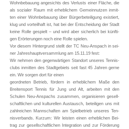
Wohn­be­bau­ung ange­sichts des Ver­lusts einer Flä­che, die
als sozia­ler Raum mit erheb­li­chem Gemein­nut­zen inmit­
ten einer Wohn­be­bau­ung über Bür­ger­be­tei­li­gung exis­tiert,
klug und vor­teil­haft ist, hat bei der Ent­schei­dung der Stadt
kei­ne Rol­le gespielt – und wird aber sicher­lich bei künf­ti­
gen Erör­te­run­gen noch eine Rol­le spie­len.
Vor die­sem Hin­ter­grund stellt der TC Neu-Anspach in sei­
ner Jah­res­haupt­ver­samm­lung am 15.11.19 fest:
Wir neh­men den gegen­wär­ti­gen Stand­ort unse­res Ten­nis­
clubs inmit­ten des Stadt­ge­biets seit fast 45 Jah­ren ger­ne
ein. Wir sor­gen dort für einen
geord­ne­ten Betrieb, för­dern in erheb­li­chem Maße den
Brei­ten­sport Ten­nis für Jung und Alt, arbei­ten mit den
Schu­len Neu-Anspachs zusam­men, orga­ni­sie­ren gesell­
schaft­li­chen und kul­tu­rel­len Aus­tausch, betei­li­gen uns mit
zahl­rei­chen Mann­schaf­ten am Spiel­be­trieb unse­res Ten­
nis­ver­bands. Kurz­um: Wir leis­ten einen erheb­li­chen Bei­
trag zur gesell­schaft­li­chen Inte­gra­ti­on und zur För­de­rung