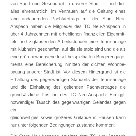
von Sport und Gesund­heit in unse­rer Stadt — und dies
alles ehren­amt­lich. Im Ver­trau­en auf die Gel­tung eines
lang andau­ern­den Pacht­ver­trags mit der Stadt Neu-
Anspach haben die Mit­glie­der des TC Neu-Anspach in
über 4 Jahr­zehn­ten mit erheb­li­chen finan­zi­el­len Eigen­mit­
teln und zig­tau­sen­den Arbeits­stun­den eine Ten­nis­an­la­ge
mit Klub­heim geschaf­fen, auf die sie stolz sind und die als
eine grün bewach­se­ne Insel bei­spiel­haf­ten Bür­ger­en­ga­ge­
ments eine Berei­che­rung inmit­ten der dich­ten Wohn­be­
bau­ung unse­rer Stadt ist. Vor die­sem Hin­ter­grund ist die
Erhal­tung des gegen­wär­ti­gen Stand­orts der Ten­nis­an­la­ge
und die Ein­hal­tung des gel­ten­den Pacht­ver­tra­ges die
grund­sätz­li­che Posi­ti­on des TC Neu-Anspach. Ein ggf.
not­wen­di­ger Tausch des gegen­wär­ti­gen Gelän­des gegen
ein
gleich­wer­ti­ges sowie grö­ße­res Gelän­de in Hau­sen kann
nur unter fol­gen­den Bedin­gun­gen zustan­de kom­men: