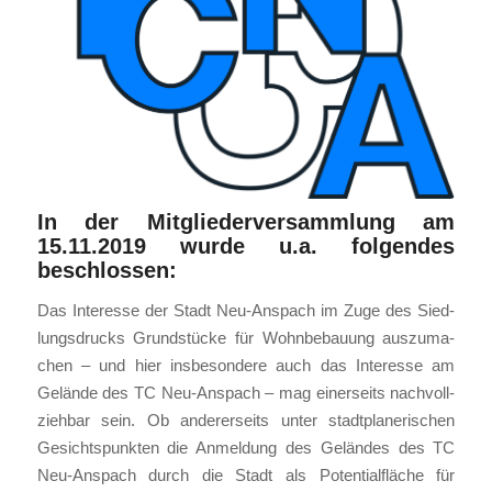
In der Mitgliederversammlung am
15.11.2019 wurde u.a. folgendes
beschlossen:
Das Inter­es­se der Stadt Neu-Anspach im Zuge des Sied­
lungs­drucks Grund­stü­cke für Wohn­be­bau­ung aus­zu­ma­
chen – und hier ins­be­son­de­re auch das Inter­es­se am
Gelän­de des TC Neu-Anspach – mag einer­seits nach­voll­
zieh­bar sein. Ob ande­rer­seits unter stadt­pla­ne­ri­schen
Gesichts­punk­ten die Anmel­dung des Gelän­des des TC
Neu-Anspach durch die Stadt als Poten­ti­al­flä­che für