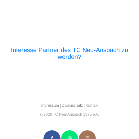
Interesse Partner des TC Neu-Anspach zu
werden?
E‑Mail an den Vor­stand
Impres­sum
|
Daten­schutz
|
Kon­takt
© 2026 TC Neu-Anspach 1975 e.V.